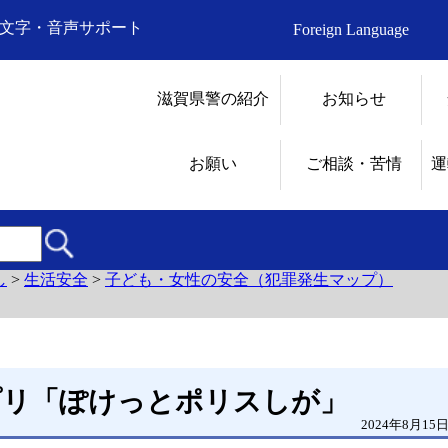
文字・音声サポート
Foreign Language
滋賀県警の紹介
お知らせ
お願い
ご相談・苦情
運
し
>
生活安全
>
子ども・女性の安全（犯罪発生マップ）
プリ「ぽけっとポリスしが」
2024年8月15