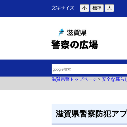
文字サイズ
小
標準
大
滋賀県警トップページ
>
安全な暮ら
滋賀県警察防犯ア