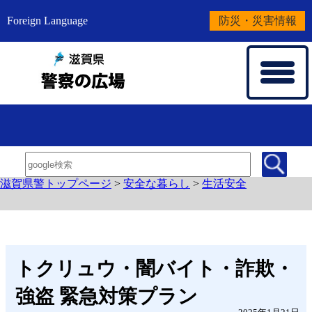
Foreign Language
防災・災害情報
滋賀県警トップページ
>
安全な暮らし
>
生活安全
トクリュウ・闇バイト・詐欺・
強盗 緊急対策プラン