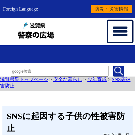
Foreign Language
防災・災害情報
滋賀県警トップページ
>
安全な暮らし
>
少年育成
>
SNS等被
害防止
SNSに起因する子供の性被害防
止