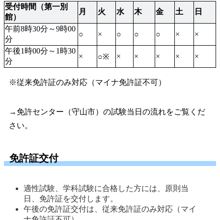
受付時間（第一別
月
火
水
木
金
土
日
館）
午前8時30分～9時00
○
×
○
○
○
×
×
分
午後1時00分～1時30
×
×
×
×
×
×
○※
分
※従来免許証のみ対応（マイナ免許証不可）
→免許センター（守山市）の試験当日の流れをご覧くだ
さい。
免許証交付
適性試験、学科試験に合格した方には、原則当
日、免許証を交付します。 
午後の免許証交付は、従来免許証のみ対応（マイ
ナ免許証不可） 