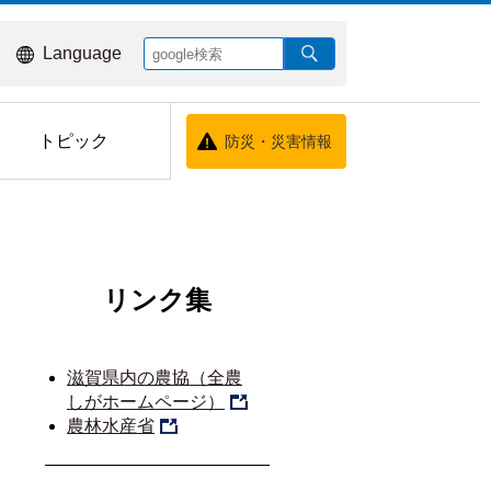
Language
トピック
防災・災害情報
リンク集
滋賀県内の農協（全農
しがホームページ）
農林水産省