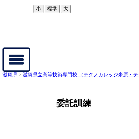
文字サイズ
小
標準
大
文字・音声サポート
滋賀県
>
滋賀県立高等技術専門校 （テクノカレッジ米原・
委託訓練