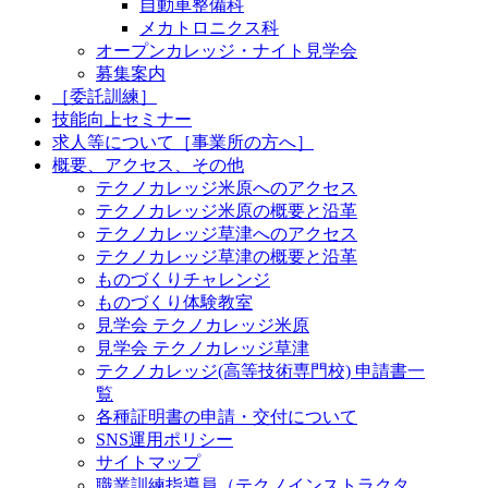
自動車整備科
メカトロニクス科
オープンカレッジ・ナイト見学会
募集案内
［委託訓練］
技能向上セミナー
求人等について［事業所の方へ］
概要、アクセス、その他
テクノカレッジ米原へのアクセス
テクノカレッジ米原の概要と沿革
テクノカレッジ草津へのアクセス
テクノカレッジ草津の概要と沿革
ものづくりチャレンジ
ものづくり体験教室
見学会 テクノカレッジ米原
見学会 テクノカレッジ草津
テクノカレッジ(高等技術専門校) 申請書一
覧
各種証明書の申請・交付について
SNS運用ポリシー
サイトマップ
職業訓練指導員（テクノインストラクタ