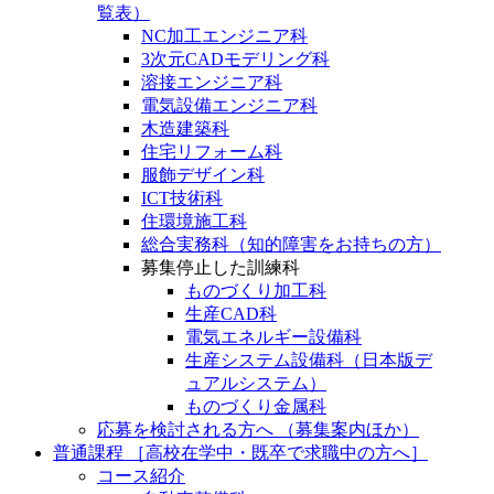
覧表）
NC加工エンジニア科
3次元CADモデリング科
溶接エンジニア科
電気設備エンジニア科
木造建築科
住宅リフォーム科
服飾デザイン科
ICT技術科
住環境施工科
総合実務科（知的障害をお持ちの方）
募集停止した訓練科
ものづくり加工科
生産CAD科
電気エネルギー設備科
生産システム設備科（日本版デ
ュアルシステム）
ものづくり金属科
応募を検討される方へ （募集案内ほか）
普通課程 ［高校在学中・既卒で求職中の方へ］
コース紹介