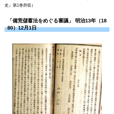
史』第1巻所収）
「備荒儲蓄法をめぐる審議」 明治13年（18
80）12月1日