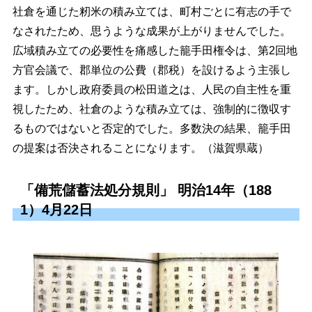
社倉を通じた籾米の積み立ては、町村ごとに有志の手で
なされたため、思うような成果が上がりませんでした。
広域積み立ての必要性を痛感した籠手田権令は、第2回地
方官会議で、郡単位の公費（郡税）を設けるよう主張し
ます。しかし政府委員の松田道之は、人民の自主性を重
視したため、社倉のような積み立ては、強制的に徴収す
るものではないと否定的でした。多数決の結果、籠手田
の提案は否決されることになります。（滋賀県蔵）
「備荒儲蓄法処分規則」 明治14年（188
1）4月22日