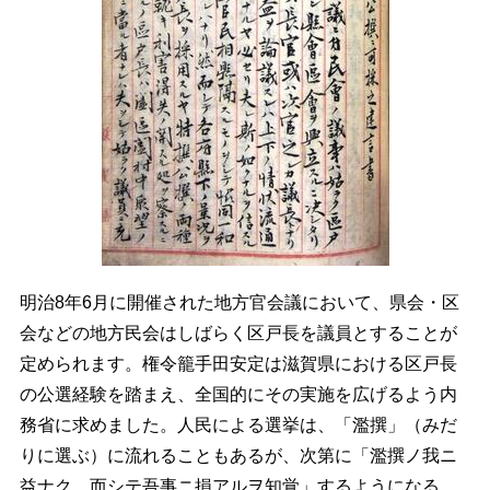
明治8年6月に開催された地方官会議において、県会・区
会などの地方民会はしばらく区戸長を議員とすることが
定められます。権令籠手田安定は滋賀県における区戸長
の公選経験を踏まえ、全国的にその実施を広げるよう内
務省に求めました。人民による選挙は、「濫撰」（みだ
りに選ぶ）に流れることもあるが、次第に「濫撰ノ我ニ
益ナク、而シテ吾事ニ損アルヲ知覚」するようになる