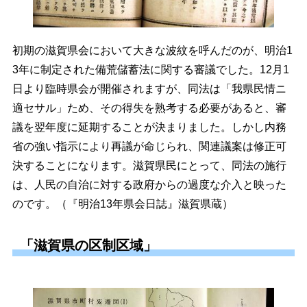
初期の滋賀県会において大きな波紋を呼んだのが、明治1
3年に制定された備荒儲蓄法に関する審議でした。12月1
日より臨時県会が開催されますが、同法は「我県民情ニ
適セサル」ため、その得失を熟考する必要があると、審
議を翌年度に延期することが決まりました。しかし内務
省の強い指示により再議が命じられ、関連議案は修正可
決することになります。滋賀県民にとって、同法の施行
は、人民の自治に対する政府からの過度な介入と映った
のです。（『明治13年県会日誌』滋賀県蔵）
「滋賀県の区制区域」