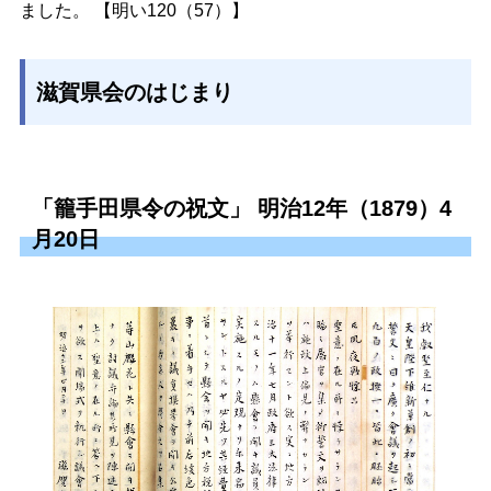
ました。 【明い120（57）】
滋賀県会のはじまり
「籠手田県令の祝文」 明治12年（1879）4
月20日