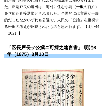
副戸長（町村の代表）による間接選挙に定められまし
た。正副戸長の選出は、町村に住む小前（一般の百姓）
を含めた直接選挙とされました。全国的には官選が一般
的だったなかいずれも公選で、人民の「公論」を重視す
る松田の考えが反映されたものと思われます。【明い44
（102）】
「区長戸長ヲ公撰ニ可採之建言書」 明治8
年（1875）8月10日