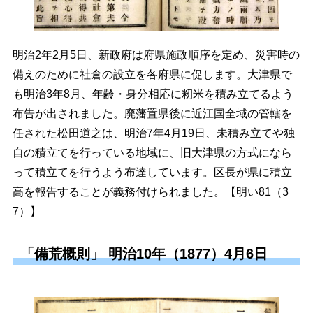
明治2年2月5日、新政府は府県施政順序を定め、災害時の
備えのために社倉の設立を各府県に促します。大津県で
も明治3年8月、年齢・身分相応に籾米を積み立てるよう
布告が出されました。廃藩置県後に近江国全域の管轄を
任された松田道之は、明治7年4月19日、未積み立てや独
自の積立てを行っている地域に、旧大津県の方式になら
って積立てを行うよう布達しています。区長が県に積立
高を報告することが義務付けられました。【明い81（3
7）】
「備荒概則」 明治10年（1877）4月6日