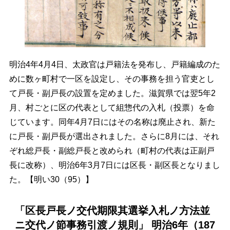
明治4年4月4日、太政官は戸籍法を発布し、戸籍編成のた
めに数ヶ町村で一区を設定し、その事務を担う官吏とし
て戸長・副戸長の設置を定めました。滋賀県では翌5年2
月、村ごとに区の代表として組惣代の入札（投票）を命
じています。同年4月7日にはその名称は廃止され、新た
に戸長・副戸長が選出されました。さらに8月には、それ
ぞれ総戸長・副総戸長と改められ（町村の代表は正副戸
長に改称）、明治6年3月7日には区長・副区長となりまし
た。【明い30（95）】
「区長戸長ノ交代期限其選挙入札ノ方法並
ニ交代ノ節事務引渡ノ規則」 明治6年（187