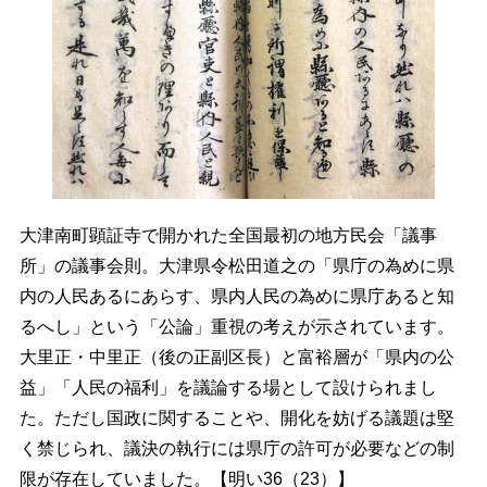
大津南町顕証寺で開かれた全国最初の地方民会「議事
所」の議事会則。大津県令松田道之の「県庁の為めに県
内の人民あるにあらす、県内人民の為めに県庁あると知
るへし」という「公論」重視の考えが示されています。
大里正・中里正（後の正副区長）と富裕層が「県内の公
益」「人民の福利」を議論する場として設けられまし
た。ただし国政に関することや、開化を妨げる議題は堅
く禁じられ、議決の執行には県庁の許可が必要などの制
限が存在していました。【明い36（23）】