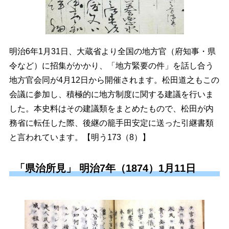
明治6年1月31日、大蔵省より全国の地方官（府知事・県
令など）に招集がかかり、「地方緊要の件」を話し合う
地方官会同が4月12日から開催されます。松田道之もこの
会議に参加し、積極的に地方制度に関する建議を行いま
した。本史料はその建議類をまとめたもので、松田が内
務省に転任した際、後継の籠手田安定に送った引継書類
と言われています。【明う173（8）】
「県治所見」 明治7年（1874）1月11日