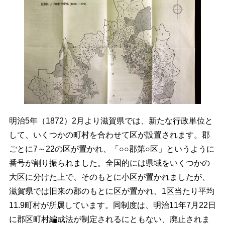
明治5年（1872）2月より滋賀県では、新たな行政単位と
して、いくつかの町村を合わせて区が設置されます。郡
ごとに7～22の区が置かれ、「○○郡第○区」というように
番号が割り振られました。全国的には県域をいくつかの
大区に分けた上で、そのもとに小区が置かれましたが、
滋賀県では旧来の郡のもとに区が置かれ、1区当たり平均
11.9町村が所属しています。同制度は、明治11年7月22日
に郡区町村編成法が制定されるにともない、廃止されま