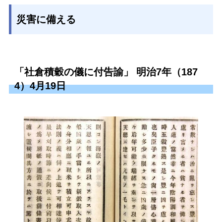
災害に備える
「社倉積穀の儀に付告諭」 明治7年（187
4）4月19日