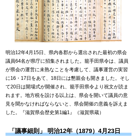
明治12年4月15日、県内各郡から選出された最初の県会
議員64名が県庁に招集されました。籠手田県令は、議員
が県会の運営に未熟なことを考慮して、議事運営の実習
に16・17日をあて、18日には懇親会も開きました。そし
て20日は開場式が開催され、籠手田県令より祝文が読ま
れます。地方税を設ける以上は、県会を開いて議員の意
見を聞かなければならないと、県会開催の意義を訴えま
した。『滋賀県会歴史第1編1』（滋賀県蔵）
「議事細則」 明治12年（1879）4月23日