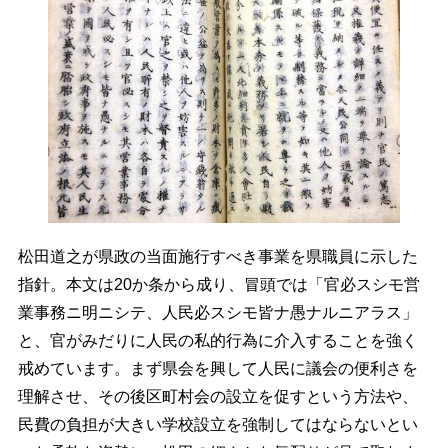
松田道之が県政の当面施行すべき事業を県職員に示した
指針。本文は20か条から成り、冒頭では「官必スシモ営
業事務ニ明ニシテ、人民必スシモ皆ナ愚ナルニアラス」
と、官がみだりに人民の私的行為に介入することを強く
戒めています。まず県会を興して人民に議会の便利さを
理解させ、その後区町村会の設立を促すという方法や、
民費の負担が大きい学校設立を強制してはならないとい