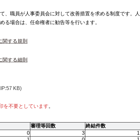
て、職員が人事委員会に対して改善措置を求める制度です。人
める場合は、任命権者に勧告等を行います。
に関する規則
に関する細則
ZIP:57 KB)
押印を不要としています
。
審理等回数
終結件数
0
3
1
1
0
1