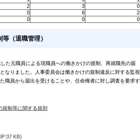
2
3
0
0
6
2
0
0
0
制等（退職管理）
職した元職員による現職員への働きかけの規制、再就職先の届
となりました。人事委員会は働きかけの規制違反に対する監視
た職員から届出を受けることや、任命権者に対し調査を要求す
の規制等に関する規則
ZIP:37 KB)