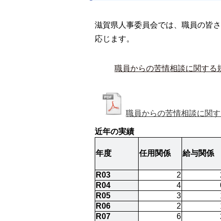
滋賀県人事委員会では、職員の皆さ
応じます。
職員からの苦情相談に関する
職員からの苦情相談に関す
近年の実績
年度
任用関係
給与関係
R03
2
R04
4
R05
3
R06
2
R07 
6