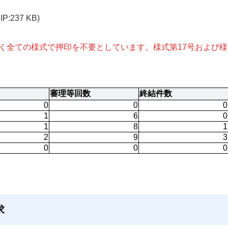
ZIP:237 KB)
除く全ての様式で押印を不要としています。様式第17号および様
審理等回数
終結件数
0
0
0
1
6
0
1
8
1
2
9
3
0
0
0
求