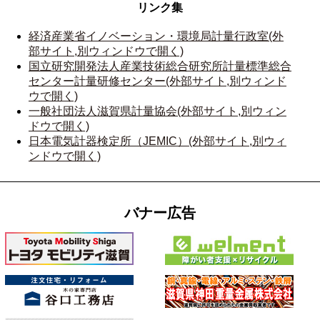
リンク集
経済産業省イノベーション・環境局計量行政室(外
部サイト,別ウィンドウで開く)
国立研究開発法人産業技術総合研究所計量標準総合
センター計量研修センター(外部サイト,別ウィンド
ウで開く)
一般社団法人滋賀県計量協会(外部サイト,別ウィン
ドウで開く)
日本電気計器検定所（JEMIC）(外部サイト,別ウィ
ンドウで開く)
バナー広告