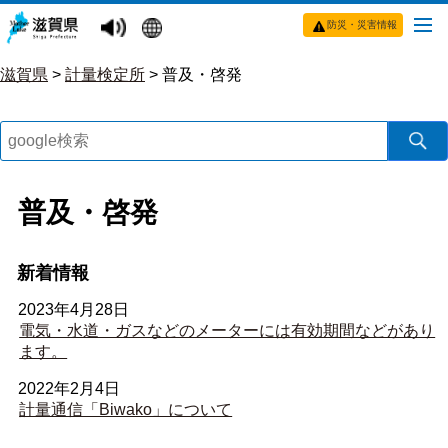
防災・災害情報
滋賀県
>
計量検定所
>
普及・啓発
普及・啓発
新着情報
2023年4月28日
電気・水道・ガスなどのメーターには有効期間などがあり
ます。
2022年2月4日
計量通信「Biwako」について