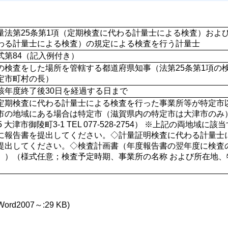
量法第25条第1項（定期検査に代わる計量士による検査）および
わる計量士による検査）の規定による検査を行う計量士
式第84（記入例付き）
の検査をした場所を管轄する都道府県知事（法第25条第1項の
定市町村の長） 
該年度終了後30日を経過する日まで
定期検査に代わる計量士による検査を行った事業所等が特定市
市の地域にある場合は特定市（滋賀県内の特定市は大津市のみ）（
75 大津市御陵町3-1 TEL 077-528-2754） ※上記の両
に報告書を提出してください。◇計量証明検査に代わる計量士
提出してください。◇検査計画書（年度報告書の翌年度に検査
。）（様式任意；検査予定時期、事業所の名称 および所在地
）
Word2007～:29 KB)