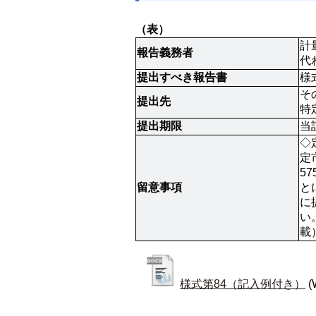
（表）
計
報告義務者
代
提出すべき報告書
様
そ
提出先
特
提出期限
当
◇
定
5
留意事項
と
に
い
載
様式第84（記入例付き）
(