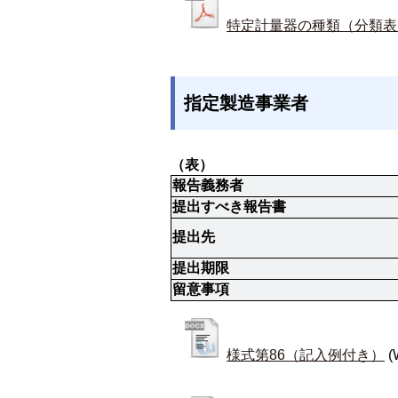
特定計量器の種類（分類表
指定製造事業者
（表）
報告義務者
提出すべき報告書
提出先
提出期限
留意事項
様式第86（記入例付き）
(