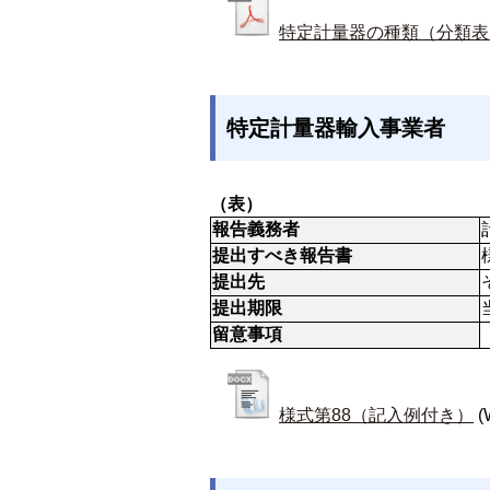
特定計量器の種類（分類表
特定計量器輸入事業者
（表）
報告義務者
提出すべき報告書
提出先
提出期限
留意事項
様式第88（記入例付き）
(