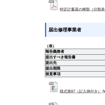
特定計量器の種類（分類表
届出修理事業者
（表）
報告義務者
提出すべき報告書
提出先
提出期限
留意事項
様式第87（記入例付き）
(