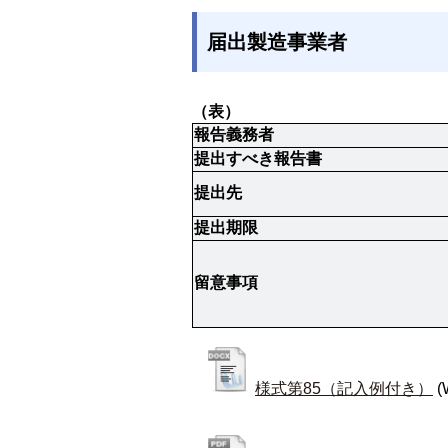
届出製造事業者
（表）
報告義務者
提出すべき報告書
提出先
提出期限
留意事項
様式第85（記入例付き）
(