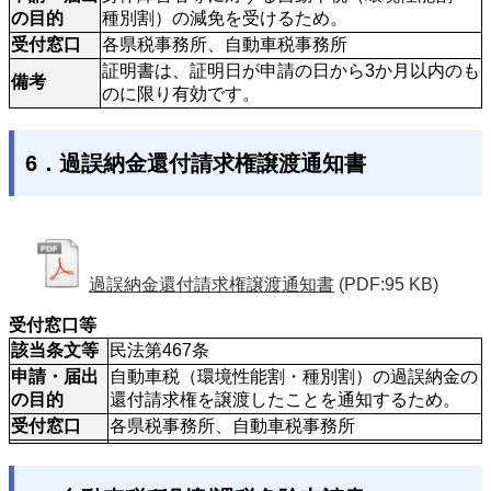
の目的
種別割）の減免を受けるため。 
受付窓口
各県税事務所、自動車税事務所
証明書は、証明日が申請の日から3か月以内のも
備考
のに限り有効です。 
6．過誤納金還付請求権譲渡通知書
過誤納金還付請求権譲渡通知書
(PDF:95 KB)
受付窓口等
該当条文等
民法第467条
申請・届出
自動車税（環境性能割・種別割）の過誤納金の
の目的
還付請求権を譲渡したことを通知するため。
受付窓口
各県税事務所、自動車税事務所