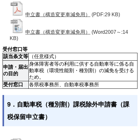
申立書（構造変更車減免用）
(PDF:29 KB)
申立書（構造変更車減免用）
(Word2007～:14
KB)
受付窓口等
該当条文等
（任意様式）
身体障害者等の利用に供する自動車等に係る自
申請・届出
動車税（環境性能割・種別割）の減免を受ける
の目的
ため。
受付窓口
各県税事務所、自動車税事務所 
9．自動車税（種別割）課税除外申請書（課
税保留申立書）