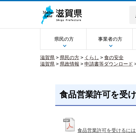
県民の方
事業者の方
滋賀県
>
県民の方
>
くらし
>
食の安全
滋賀県
>
県政情報
>
申請書等ダウンロード
食品営業許可を受
食品営業許可を受けるには