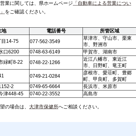
営業に関しては、県ホームページ
「自動車による営業につい
」
をご確認ください。
在地
電話番号
所管区域
草津市、守山市、栗東
14-75
077-562-3549
市、野洲市
口6200
0748-63-6149
甲賀市、湖南市
近江八幡市、東近江
緑町8-22
0748-22-1266
市、日野町、竜王町
彦根市、愛荘町、豊郷
1
0749-21-0284
町、甲良町、多賀町
52-2
0749-65-6664
長浜市、米原市
津448-45
0740-22-3552
高島市
望の場合は、
大津市保健所
へご相談ください。