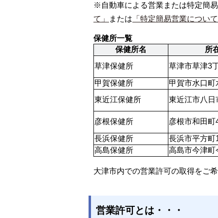
※自動車による営業または特定簡易
て」
または
「特定簡易営業について
保健所一覧
保健所名
所
草津保健所
草津市草津3丁目
甲賀保健所
甲賀市水口町水
東近江保健所
東近江市八日市
彦根保健所
彦根市和田町4
長浜保健所
長浜市平方町11
高島保健所
高島市今津町今
大津市内での営業許可の取得をご希
営業許可とは・・・