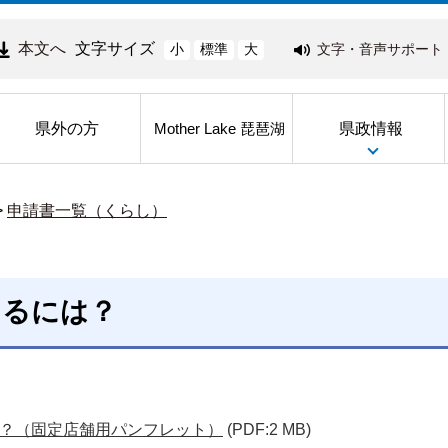
本文へ
文字サイズ
文字・音声サポート
小
標準
大
県外の方
県政情報
Mother Lake 琵琶湖
>
申請書一覧（くらし）
けるには？
？（固定店舗用パンフレット）
(PDF:2 MB)