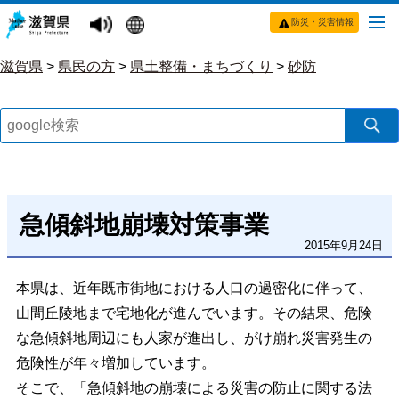
防災・災害情報
滋賀県
>
県民の方
>
県土整備・まちづくり
>
砂防
急傾斜地崩壊対策事業
2015年9月24日
本県は、近年既市街地における人口の過密化に伴って、
山間丘陵地まで宅地化が進んでいます。その結果、危険
な急傾斜地周辺にも人家が進出し、がけ崩れ災害発生の
危険性が年々増加しています。
そこで、「急傾斜地の崩壊による災害の防止に関する法