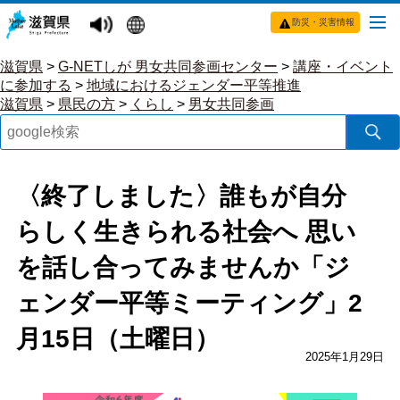
防災・災害情報
滋賀県
>
G-NETしが 男女共同参画センター
>
講座・イベント
に参加する
>
地域におけるジェンダー平等推進
滋賀県
>
県民の方
>
くらし
>
男女共同参画
〈終了しました〉誰もが自分
らしく生きられる社会へ 思い
を話し合ってみませんか「ジ
ェンダー平等ミーティング」2
月15日（土曜日）
2025年1月29日