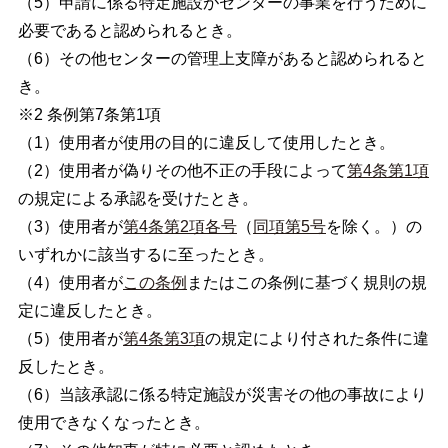
（5）申請に係る特定施設がセンターの事業を行うために
必要であると認められるとき。
（6）その他センターの管理上支障があると認められると
き。
※2 条例第7条第1項
（1）使用者が使用の目的に違反して使用したとき。
（2）使用者が偽りその他不正の手段によって
第4条第1項
の規定による承認を受けたとき。
（3）使用者が
第4条第2項各号
（
同項第5号
を除く。）の
いずれかに該当するに至ったとき。
（4）使用者が
この条例
またはこの条例に基づく規則の規
定に違反したとき。
（5）使用者が
第4条第3項
の規定により付された条件に違
反したとき。
（6）当該承認に係る特定施設が災害その他の事故により
使用できなくなったとき。