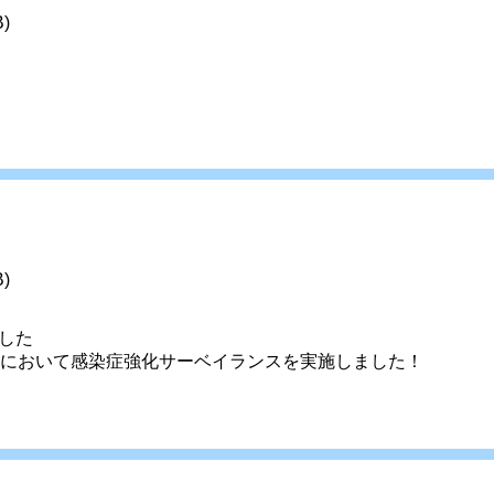
B)
B)
した
スポにおいて感染症強化サーベイランスを実施しました！