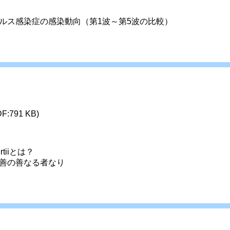
ルス感染症の感染動向（第1波～第5波の比較）
DF:791 KB)
rtiiとは？
善の善なる者なり