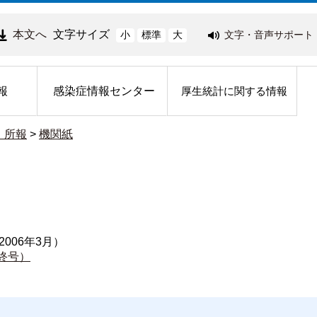
本文へ
文字サイズ
文字・音声サポート
小
標準
大
報
感染症情報センター
厚生統計に関する情報
・所報
>
機関紙
06年3月） 
最終号）