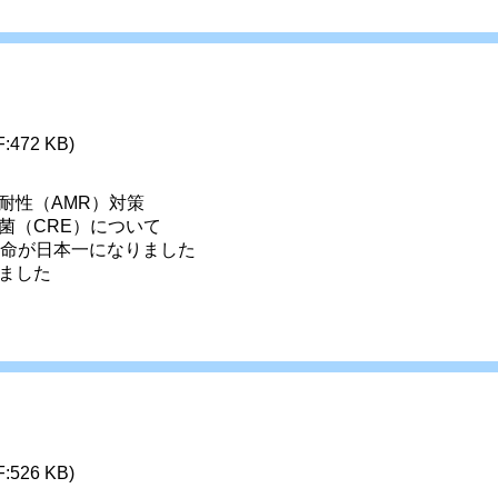
F:472 KB)
性（AMR）対策 
（CRE）について 
命が日本一になりました 
ました 
F:526 KB)