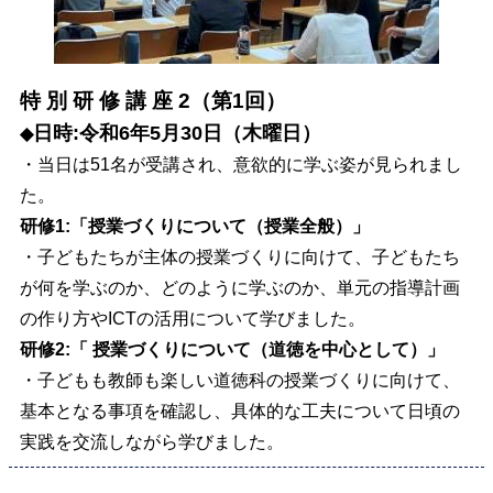
特 別 研 修 講 座 2（第1回）
日時:令和6年5月30日（木曜日）
◆
・当日は51名が受講され、意欲的に学ぶ姿が見られまし
た。
研修1:「授業づくりについて（授業全般）」
・子どもたちが主体の授業づくりに向けて、子どもたち
が何を学ぶのか、どのように学ぶのか、単元の指導計画
の作り方やICTの活用について学びました。
研修2:「
授業づくりについて（道徳を中心として）」
・子どもも教師も楽しい道徳科の授業づくりに向けて、
基本となる事項を確認し、具体的な工夫について日頃の
実践を交流しながら学びました。