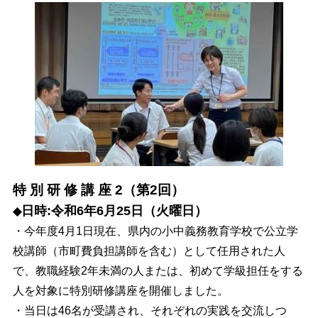
特 別 研 修 講 座 2（第2回）
日時:令和6年6月25日（火曜日）
◆
・今年度4月1日現在、県内の小中義務教育学校で公立学
校講師（市町費負担講師を含む）として任用された人
で、教職経験2年未満の人または、初めて学級担任をする
人を対象に特別研修講座を開催しました。
・当日は46名が受講され、それぞれの実践を交流しつ