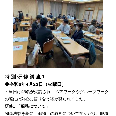
特 別 研 修 講 座 1
◆令和6年4月23日（火曜日）
・当日は46名が受講され、ペアワークやグループワーク
の際には熱心に語り合う姿が見られました。
研修1:「服務について」
関係法規を基に、職務上の義務について学んだり、服務