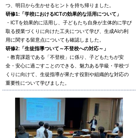
つ、明日から生かせるヒントを持ち帰りました。
研修1:「
学校におけるICTの効果的な活用について
」
・ICTを効果的に活用し、
子どもたち自身が主体的に学び
取る授業づくりに向けた工夫について学び、生成AI
の利
用に関する留意点についても確認しました。
研修2:「
生徒指導ついて～不登校への対応～
」
・教育課題である「不登校」に係り、
子どもたちが安
全・安心に過ごすことのできる、魅力ある学級・学校づ
くりに
向けて、生徒指導が果たす役割や組織的な対応の
重要性について学びました。