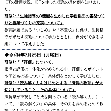
ICTの活用状況、ICTを使った授業の具体例を知りまし
た。
研修2:「生徒指導の3機能を生かした学習集団の基盤づく
りと授業づくりの充実について」
教育課題である「いじめ」や「不登校」に係り、生徒指
導が果たす役割について学ぶとともに、自分ができる取
組について考えました。
◆令和4年7月25日（月曜日）
研修1:「『評価』について」
指導と評価の一体化が求められる中、評価するポイント
や子どもの姿について、具体例をとおして学びました。
研修2:「読み解く力をはじめとする『滋賀の教育』が大
切にしていること、その具体について」
滋賀県が重視して育成を図っている『読み解く力』につ
いて、『読み解く力』の具体、その力を高めるための授
業づくりのポイントについて考えました。