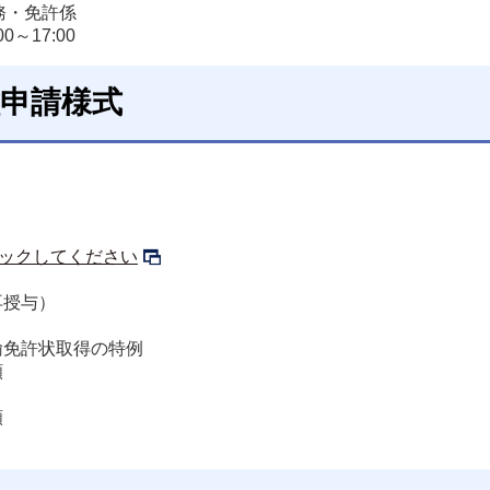
・免許係

0～17:00
申請様式
ックしてください
再授与）
諭免許状取得の特例
願
願