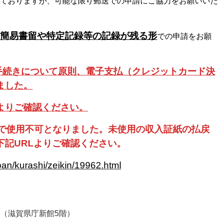
ておりますが、可能な限り郵送での申請にご協力をお願いいた
簡易書留や特定記録等の記録が残る形
での申請をお願
の手続きについて原則、電子支払（クレジットカード決
ました。
よりご確認ください。
日で使用不可となりました。未使用の収入証紙の払戻
下記URLよりご確認ください。
ppan/kurashi/zeikin/19962.html
（滋賀県庁新館5階）
