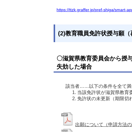
https://ttzk.graffer.jp/pref-shiga/smart-
(2)教育職員免許状授与願
〇滋賀県教育委員会から授
失効した場合
該当者……以下の条件を全て満
当該免許状が滋賀県教育
免許状の未更新（期限切
出願について（申請方法の