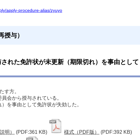
apply/apply-procedure-alias/zyuyo
（再授与）
与された免許状が未更新（期限切れ）を事由として
たす方。
委員会から授与されている。
れ）を事由として免許状が失効した。
説明）
(PDF:361 KB)
様式（PDF版）
(PDF:392 KB)