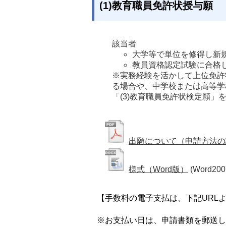
(1)教育職員免許状授与願
該当者
大学等で単位を修得し新
教員資格認定試験に合格
※実務経験を活かして上位免許
る場合や、中学校または高等学
「(3)教育職員免許状検定願」
出願について（申請方法の
様式（Word版）
(Word200
【手数料の電子支払は、下記URL
※お支払い日は、申請書類を郵送し