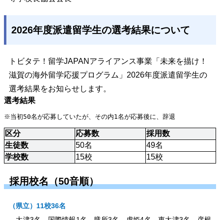
2026年度派遣留学生の選考結果について
トビタテ！留学JAPANアライアンス事業「未来を描け！
滋賀の海外留学応援プログラム」2026年度派遣留学生の
選考結果をお知らせします。
選考結果
※当初50名が応募していたが、その内1名が応募後に、辞退
区分
応募数
採用数
生徒数
50名
49名
学校数
15校
15校
採用校名（50音順）
（県立）11校36名
大津3名、国際情報1名、膳所3名、虎姫4名、東大津3名、彦根