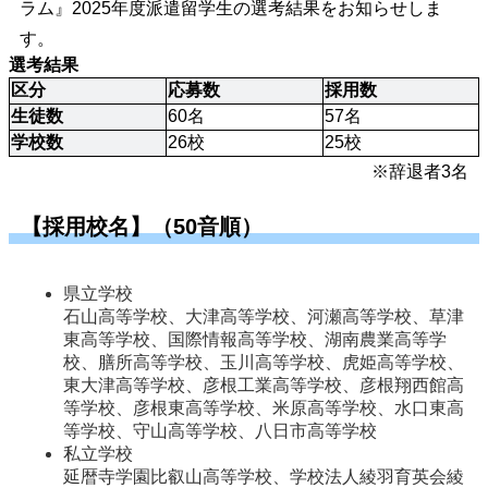
ラム』2025年度派遣留学生の選考結果をお知らせしま
す。
選考結果
区分
応募数
採用数
生徒数
60名
57名
学校数
26校
25校
※辞退者3名
【採用校名】（50音順）
県立学校
石山高等学校、大津高等学校、河瀬高等学校、草津
東高等学校、国際情報高等学校、湖南農業高等学
校、膳所高等学校、玉川高等学校、虎姫高等学校、
東大津高等学校、彦根工業高等学校、彦根翔西館高
等学校、彦根東高等学校、米原高等学校、水口東高
等学校、守山高等学校、八日市高等学校
私立学校
延暦寺学園比叡山高等学校、学校法人綾羽育英会綾