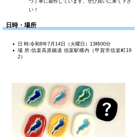
つ丁寧に製作しています。ぜひ買いに来て下さ
い！
日時・場所
日 時:令和8年7月14日（火曜日）13時00分
場 所:信楽高原鐵道 信楽駅構内（甲賀市信楽町19
2）