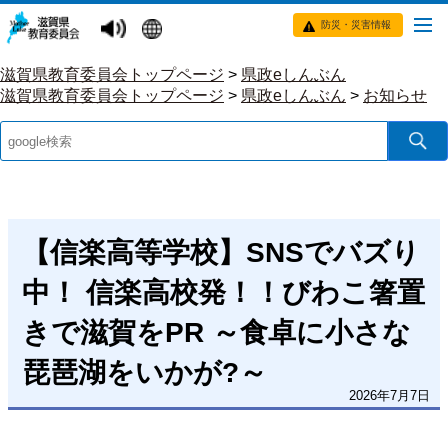
防災・災害情報
滋賀県教育委員会トップページ
>
県政eしんぶん
滋賀県教育委員会トップページ
>
県政eしんぶん
>
お知らせ
【信楽高等学校】SNSでバズり
中！ 信楽高校発！！びわこ箸置
きで滋賀をPR ～食卓に小さな
琵琶湖をいかが?～
2026年7月7日