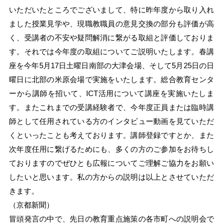
いただいたところでございまして、特に昨年度から取り入れ
ました授業見学や、現職教職員の意見交換の部分も評価が高
く、受講者の不安や疑問解消に繋がる取組と評価しておりま
す。それでは今年度の取組についてご説明いたします。春講
座を今年5月17日土曜日南部の大津会場、そして5月25日の日
曜日に北部の米原会場で実施をいたします。総合教育センタ
ーから講師を招いて、ICT活用について講座を実施いたしま
す。またこれまでの受講経験者で、今年度正員または臨時講
師として任用されている方のインタビュー動画を見ていただ
くといったことも考えております。講師登録ですとか、また
次年度任用に繋げるためにも、多くの方のご参加をお待ちし
ておりますのでぜひとも広報についてご理解ご協力をお願い
したいと思います。私の方からの説明は以上とさせていただ
きます。
（京都新聞）
冒頭発言の中で、先日の教育重点施策の各市町への説明会で