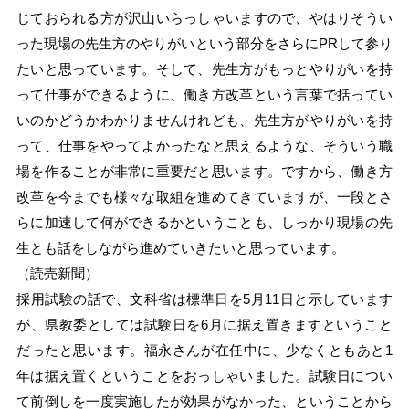
じておられる方が沢山いらっしゃいますので、やはりそうい
った現場の先生方のやりがいという部分をさらにPRして参り
たいと思っています。そして、先生方がもっとやりがいを持
って仕事ができるように、働き方改革という言葉で括ってい
いのかどうかわかりませんけれども、先生方がやりがいを持
って、仕事をやってよかったなと思えるような、そういう職
場を作ることが非常に重要だと思います。ですから、働き方
改革を今までも様々な取組を進めてきていますが、一段とさ
らに加速して何ができるかということも、しっかり現場の先
生とも話をしながら進めていきたいと思っています。
（読売新聞）
採用試験の話で、文科省は標準日を5月11日と示しています
が、県教委としては試験日を6月に据え置きますということ
だったと思います。福永さんが在任中に、少なくともあと1
年は据え置くということをおっしゃいました。試験日につい
て前倒しを一度実施したが効果がなかった、ということから