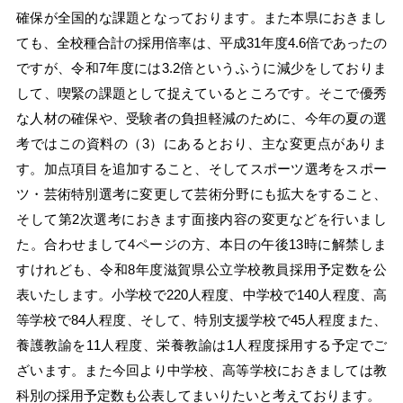
確保が全国的な課題となっております。また本県におきまし
ても、全校種合計の採用倍率は、平成31年度4.6倍であったの
ですが、令和7年度には3.2倍というふうに減少をしておりま
して、喫緊の課題として捉えているところです。そこで優秀
な人材の確保や、受験者の負担軽減のために、今年の夏の選
考ではこの資料の（3）にあるとおり、主な変更点がありま
す。加点項目を追加すること、そしてスポーツ選考をスポー
ツ・芸術特別選考に変更して芸術分野にも拡大をすること、
そして第2次選考におきます面接内容の変更などを行いまし
た。合わせまして4ページの方、本日の午後13時に解禁しま
すけれども、令和8年度滋賀県公立学校教員採用予定数を公
表いたします。小学校で220人程度、中学校で140人程度、高
等学校で84人程度、そして、特別支援学校で45人程度また、
養護教諭を11人程度、栄養教諭は1人程度採用する予定でご
ざいます。また今回より中学校、高等学校におきましては教
科別の採用予定数も公表してまいりたいと考えております。