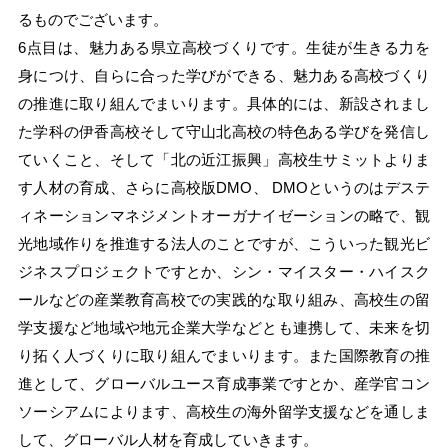
るものでございます。
6点目は、魅力ある県立高校づくりです。生徒が生きる力を
身につけ、自らに合った学びができる、魅力ある高校づくり
の推進に取り組んでまいります。具体的には、新設されまし
た学科の伊香高校そして守山北高校の特色ある学びを発信し
ていくこと、そして「北の近江振興」高校生サミットよりま
す人材の育成、さらに高校版DMO、 DMOというのはデステ
ィネーションマネジメントオーガナイゼーションの略で、観
光地域作りを推進する法人のことですが、こういった観光ビ
ジネスプロジェクトですとか、シン・マイスター・ハイスク
ールなどの産業教育高校での実践的な取り組み、高校生の留
学支援など地域や地元企業大学などとも連携して、未来を切
り拓く人づくりに取り組んでまいります。また国際教育の推
進として、グローバルユース育成事業ですとか、産学官コン
ソーシアムによります、高校生の海外留学支援などを通しま
して、グローバル人材を育成していきます。