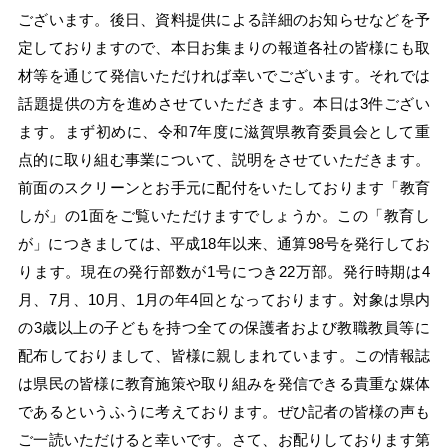
ございます。後日、資料提供による詳細のお知らせなどを予
定しておりますので、本日お集まりの報道各社の皆様にも取
材等を通じて発信いただければ幸いでございます。それでは
話題提供の方を進めさせていただきます。本日は3件ござい
ます。まず初めに、令和7年度に滋賀県教育委員会として重
点的に取り組む事業について、説明をさせていただきます。
前面のスクリーンとお手元に配付をいたしております「教育
しが」の1面をご覧いただけますでしょうか。この「教育し
が」につきましては、平成18年以来、通算98号を発行してお
ります。現在の発行部数が1号につき22万部。発行時期は4
月、7月、10月、1月の年4回となっております。対象は県内
の3歳以上の子どもを持つ全ての保護者および教職教員等に
配布しておりまして、皆様に親しまれています。この情報誌
は県民の皆様に教育施策や取り組みを発信できる貴重な媒体
であるというふうに考えております。ぜひ記者の皆様の声も
ご一読いただけると幸いです。さて、お配りしております第