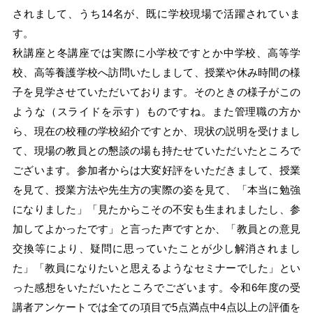
されまして、うち14名が、既に学校現場で活躍されていま
す。
秋講座と冬講座では実際に小学校ですとか中学校、高等学
校、高等養護学校へ訪問いたしまして、授業や休み時間の様
子を見学させていただいております。そのときの様子がこの
ような（スライドを示す）ものですね。また管理職の方か
ら、現在の校種の学校紹介ですとか、現状の説明を受けまし
て、現場の教員との懇談の場も持たせていただいたところで
ございます。参加者からは大変好評をいただきまして、授業
を見て、授業方法や先生方の実際の姿を見て、「本当に勉強
になりました」「見たからこその不安も生まれましたし、参
加してよかったです」と言った声ですとか、「教員との意見
交換等により、疑問に思っていたことが少し解消されまし
た」「教員になりたいと思えるようなセミナーでした」とい
った感想をいただいたところでございます。令和6年度の受
講者アンケートでは全ての項目で5点満点中4点以上の評価を