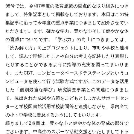
98号では、令和7年度の教育施策の重点的な取り組みにつき
まして、特集記事として掲載をしております。本日はこの特
集記事に沿って今年度の重点事業につきまして紹介させてい
ただきます。まず、確かな学力、豊かな心そして健やかな体
の育成についてです。「学ぶ力」の向上につきましては、
「読み解く力」向上プロジェクトにより、市町や学校と連携
して、読んで理解したことや自分の考えを記述したり表現し
たりすることができるように指導の充実を図ってまいりま
す。またCBT、コンピュータベースドテスティングというコ
ンピュータを使って行う試験方式ですが、このデータを活用
した「個別最適な学び」研究調査事業との関連につきまし
て、見出された成果や方策をこどもとしょかんサポートセン
ターと学校図書館活用学校訪問等と連携しながら、県内全て
の小・中学校に普及するようにしてまいります。
続きまして2点目は、豊かな心と健やかな体の育成の部分で
ございます。中高生のスポーツ活動支援といたしましてトッ