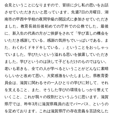
会見ということになりますので、冒頭に少し私の思いをお話
させていただきたいと思っています。先週7日の月曜日、湖
南市の甲西中学校の夜間学級の開設式に参加させていただき
ました。教育長就任後初めての庁外での公務でした。最後
に、新入生の代表の方がご挨拶をされて「学び直しの機会を
いただき感謝している。感謝の気持ちでいっぱいである。ま
た、わくわくドキドキしている。」ということをおっしゃっ
ていました。学びたいという溢れる思いを披露していただき
ました。学びというのは決して子どもだけのものではない。
老いも若きも、全ての人が学べるということがどんなに素晴
らしいかと改めて思い、大変感激をいたしました。県教育委
員会は、滋賀に関わるその一人ひとりの学びに対して、それ
を支えること、また、そうした学びの環境をしっかり整えて
いくこと、これが我々の役割だというふうに思います。滋賀
県庁では、昨年3月に滋賀県職員の志でパーパス、というの
を定めております。これは滋賀県庁の存在意義を言語化した