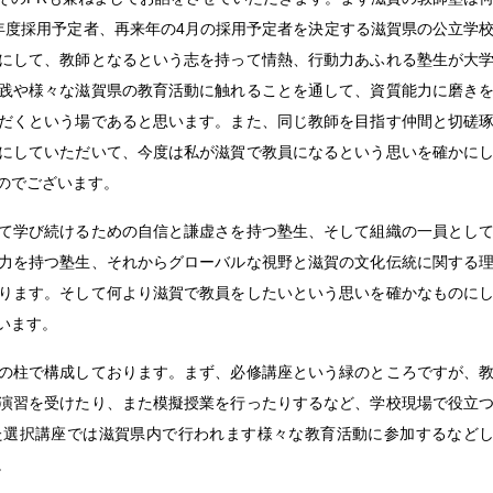
年度採用予定者、再来年の4月の採用予定者を決定する滋賀県の公立学
にして、教師となるという志を持って情熱、行動力あふれる塾生が大
践や様々な滋賀県の教育活動に触れることを通して、資質能力に磨き
だくという場であると思います。また、同じ教師を目指す仲間と切磋
にしていただいて、今度は私が滋賀で教員になるという思いを確かに
のでございます。
て学び続けるための自信と謙虚さを持つ塾生、そして組織の一員とし
力を持つ塾生、それからグローバルな視野と滋賀の文化伝統に関する
ります。そして何より滋賀で教員をしたいという思いを確かなものに
います。
の柱で構成しております。まず、必修講座という緑のところですが、
演習を受けたり、また模擬授業を行ったりするなど、学校現場で役立
た選択講座では滋賀県内で行われます様々な教育活動に参加するなど
。