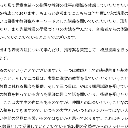
った形で児童生徒への指導や教師の仕事の実際を体感していただきた
を構成しております。ちょっと参考までにこちらは昨年度17期の講座
いは目指す教師像をキーワードとした講義を聞いていただいたり、班
だり、また先輩教員の学級づくりの方法を学んだり、合格者からの体
いっていただいているところでございます。
出する表現方法について学んだり、指導案を策定して、模擬授業を行
ます。
るのかということでございますが、一つは教師としての基礎的また基
うこと。そして二つ目は、実際に滋賀の教育を見ていただくというこ
教育に触れる機会を提供。そして三つ目は、やはり採用試験を受けて
の教育を担っている方々を講師に迎えて話を聞いたり、指導を受けた
、ここは大学生の声にもあるのですが、仲間との出会いということな
入塾をしてきますので、いつもの大学とかいつものメンバーではない
い仲間の発見にも繋がるのではないかと思っております。これはチラ
ら教員として活躍していただいている第16期の卒塾生からのメッセー