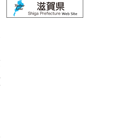
ま
い
県
高
気
の
ラ
し
何