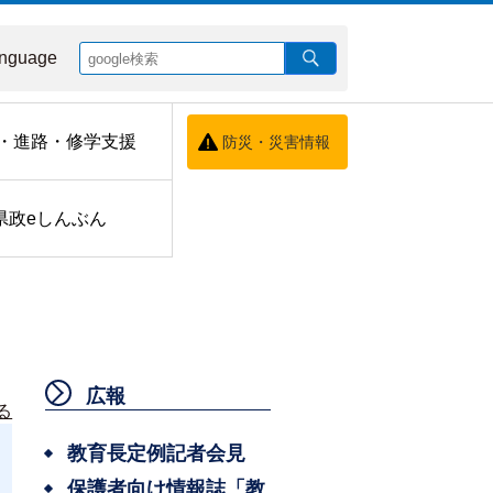
nguage
・進路・修学支援
防災・災害情報
県政eしんぶん
広報
る
教育長定例記者会見
保護者向け情報誌「教