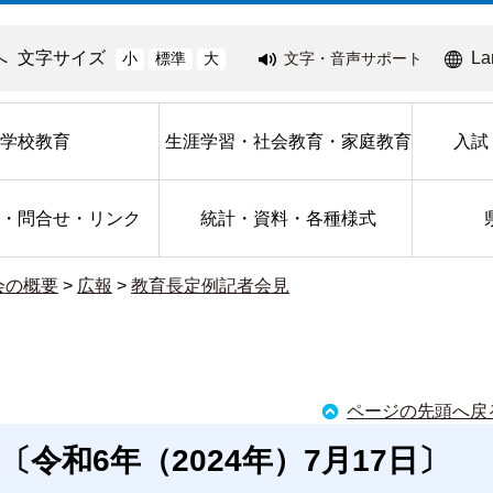
へ
文字サイズ
La
文字・音声サポート
小
標準
大
学校教育
生涯学習・社会教育・家庭教育
入試
・問合せ・リンク
統計・資料・各種様式
会の概要
>
広報
>
教育長定例記者会見
ページの先頭へ戻
令和6年（2024年）7月17日〕