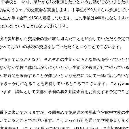
6の中学校と、今回、県外から1校参加したいというお話がございました
で結んでウェブの交流会を実施します。中学生が90人ぐらい参加して
先生方等々全部で150人規模になります。この事業は4年目になります
いただいたということになっております。
度の参加校から交流会の後に取り組んだことを紹介していただく予定
かれてお互いの学校の交流をしていただくということでございます。
や悩んでいることなど、それぞれの生徒がいろんな悩みを持っていた
なかなか学校全体に広がりにくいとか、生徒会の役員だけでやってい
活動時間を確保することが難しいという意見について一緒に話し合い
るきっかけになることを期待しているところでございます。これはZo
います。講師として文部科学省の和久井調査官をお迎えする予定でご
番下に書いておりますが、今回初めて徳島県の美馬市立穴吹中学校の
いているところでございます。こういった取組を通じて学校をより良
変素晴らしいことだと思っております。ぜひとも当日、県庁新館4階