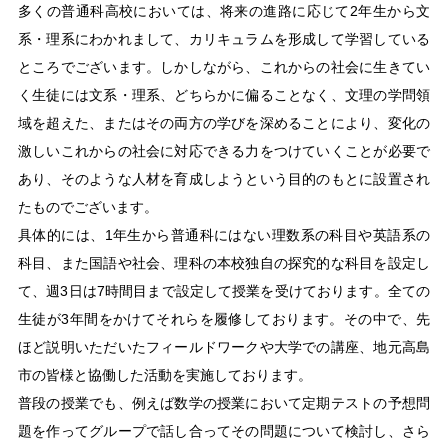
多くの普通科高校においては、将来の進路に応じて2年生から文
系・理系にわかれまして、カリキュラムを形成して学習している
ところでございます。しかしながら、これからの社会に生きてい
く生徒には文系・理系、どちらかに偏ることなく、文理の学問領
域を超えた、またはその両方の学びを深めることにより、変化の
激しいこれからの社会に対応できる力をつけていくことが必要で
あり、そのような人材を育成しようという目的のもとに設置され
たものでございます。
具体的には、1年生から普通科にはない理数系の科目や英語系の
科目、また国語や社会、理科の本校独自の探究的な科目を設定し
て、週3日は7時間目まで設定して授業を受けております。全ての
生徒が3年間をかけてそれらを履修しております。その中で、先
ほど説明いただいたフィールドワークや大学での講座、地元高島
市の皆様と協働した活動を実施しております。
普段の授業でも、例えば数学の授業において定期テストの予想問
題を作ってグループで話し合ってその問題について検討し、さら