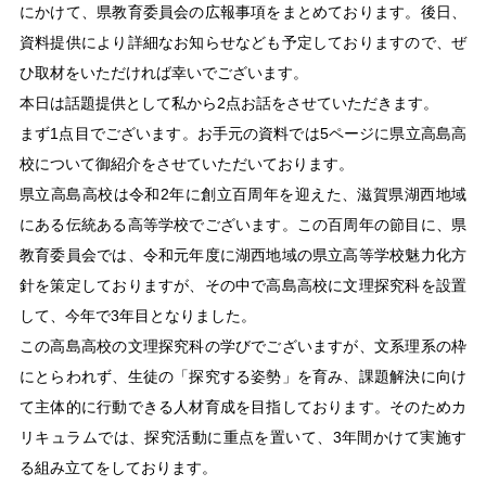
にかけて、県教育委員会の広報事項をまとめております。後日、
資料提供により詳細なお知らせなども予定しておりますので、ぜ
ひ取材をいただければ幸いでございます。
本日は話題提供として私から2点お話をさせていただきます。
まず1点目でございます。お手元の資料では5ページに県立高島高
校について御紹介をさせていただいております。
県立高島高校は令和2年に創立百周年を迎えた、滋賀県湖西地域
にある伝統ある高等学校でございます。この百周年の節目に、県
教育委員会では、令和元年度に湖西地域の県立高等学校魅力化方
針を策定しておりますが、その中で高島高校に文理探究科を設置
して、今年で3年目となりました。
この高島高校の文理探究科の学びでございますが、文系理系の枠
にとらわれず、生徒の「探究する姿勢」を育み、課題解決に向け
て主体的に行動できる人材育成を目指しております。そのためカ
リキュラムでは、探究活動に重点を置いて、3年間かけて実施す
る組み立てをしております。