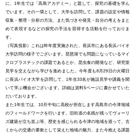
に、1年生では「高島アカデミー」と題して、探究の基礎を学ん
でいます。その一環として、大学を訪問して、課題の設定や情報
収集・整理・分析の方法、また気づきや発見・自分の考えをまと
めて表現するなどの探究の手法を習得する活動を行っておりま
す。
（写真投影）これは昨年度実施された、長浜市にある長浜バイオ
大学訪問の様子でございます。琵琶湖でも問題になっているマイ
クロプラスチックの課題であるとか、昆虫食の開発など、研究室
見学を交えながら学びを進めました。今年度も8月29日の火曜日
に長浜バイオ大学を訪問して、1年生33名が施設見学や講義を聞
いて学ぶ機会がございます。詳細は資料5ページに書かせていた
だいております。
また1年生では、10月中旬に高校が所在します高島市の今津地域
のフィールドワークを行います。旧街道の名残が残ってヴォーリ
ズ建築が立ち並ぶ等、歴史を感じられる今津の地域を巡って、古
くからの交通の要衝として栄えた地域の魅力、また今抱える課題