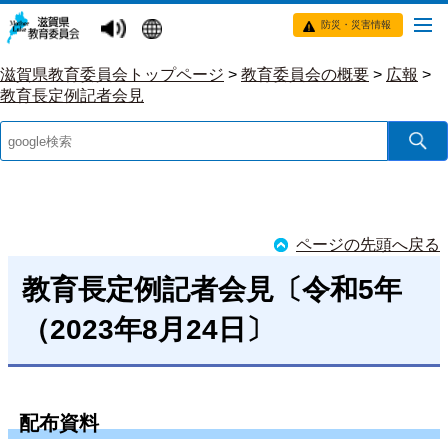
防災・災害情報
滋賀県教育委員会トップページ
>
教育委員会の概要
>
広報
>
教育長定例記者会見
ページの先頭へ戻る
教育長定例記者会見〔令和5年
（2023年8月24日〕
配布資料