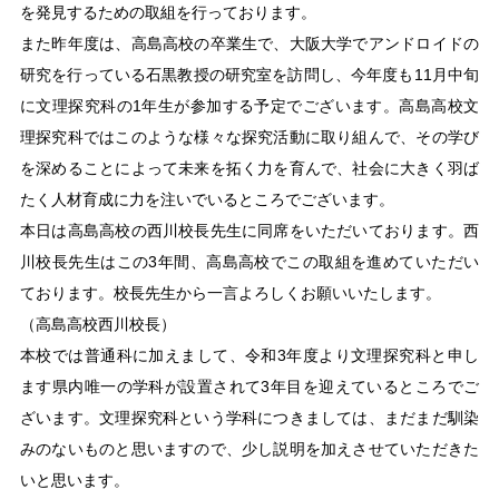
を発見するための取組を行っております。
また昨年度は、高島高校の卒業生で、大阪大学でアンドロイドの
研究を行っている石黒教授の研究室を訪問し、今年度も11月中旬
に文理探究科の1年生が参加する予定でございます。高島高校文
理探究科ではこのような様々な探究活動に取り組んで、その学び
を深めることによって未来を拓く力を育んで、社会に大きく羽ば
たく人材育成に力を注いでいるところでございます。
本日は高島高校の西川校長先生に同席をいただいております。西
川校長先生はこの3年間、高島高校でこの取組を進めていただい
ております。校長先生から一言よろしくお願いいたします。
（高島高校西川校長）
本校では普通科に加えまして、令和3年度より文理探究科と申し
ます県内唯一の学科が設置されて3年目を迎えているところでご
ざいます。文理探究科という学科につきましては、まだまだ馴染
みのないものと思いますので、少し説明を加えさせていただきた
いと思います。