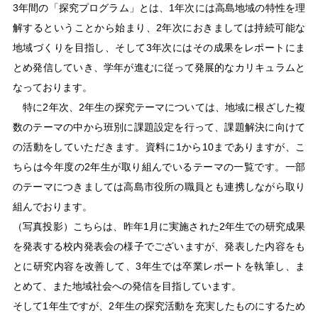
3年間の「探究プログラム」とは、1年次には高島地域の特性を理
解するということから始まり、2年次におきましては持続可能な
地域づくりを目指し、そして3年次にはその成果をレポートにま
とめ発信していき、学年が進むに従って発展的なカリキュラムと
なっております。
特に2年次、2年生の探究テーマについては、地域に根ざした複
数のテーマの中から班別に課題設定を行って、課題解決に向けて
の活動をしていただきます。資料に1から10までありますが、こ
ちらは今年度の2年生が取り組んでいるテーマの一覧です。一部
のテーマにつきましては高島市役所の職員とも連携しながら取り
組んでおります。
（写真投影）こちらは、昨年1月に実施された2年生での研究成果
を発表する校内発表会の様子でございますが、発表した内容をも
とに研究内容を改善して、3年生では卒業レポートを執筆し、ま
とめて、また地域社会への発信を目指しています。
そして1年生ですが、2年生の探究活動を充実したものにするため