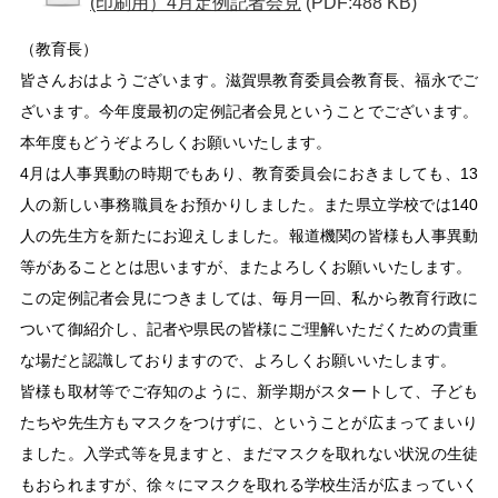
(印刷用）4月定例記者会見
(PDF:488 KB)
（教育長）
皆さんおはようございます。滋賀県教育委員会教育長、福永でご
ざいます。今年度最初の定例記者会見ということでございます。
本年度もどうぞよろしくお願いいたします。
4月は人事異動の時期でもあり、教育委員会におきましても、13
人の新しい事務職員をお預かりしました。また県立学校では140
人の先生方を新たにお迎えしました。報道機関の皆様も人事異動
等があることとは思いますが、またよろしくお願いいたします。
この定例記者会見につきましては、毎月一回、私から教育行政に
ついて御紹介し、記者や県民の皆様にご理解いただくための貴重
な場だと認識しておりますので、よろしくお願いいたします。
皆様も取材等でご存知のように、新学期がスタートして、子ども
たちや先生方もマスクをつけずに、ということが広まってまいり
ました。入学式等を見ますと、まだマスクを取れない状況の生徒
もおられますが、徐々にマスクを取れる学校生活が広まっていく