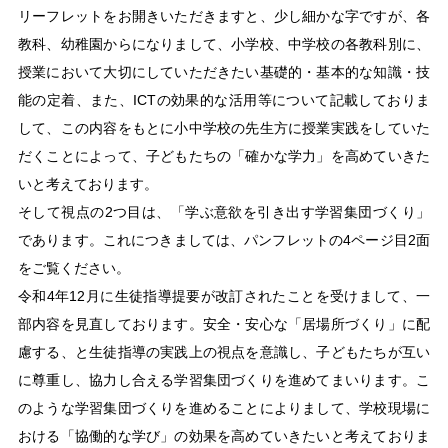
リーフレットをお開きいただきますと、少し細かな字ですが、各
教科、幼稚園からになりまして、小学校、中学校の各教科別に、
授業において大切にしていただきたい基礎的・基本的な知識・技
能の定着、また、ICTの効果的な活用等について記載しておりま
して、この内容をもとに小中学校の先生方に授業実践をしていた
だくことによって、子どもたちの「確かな学力」を高めていきた
いと考えております。
そして視点の2つ目は、「学ぶ意欲を引き出す学習集団づくり」
であります。これにつきましては、パンフレットの4ページ目2面
をご覧ください。
令和4年12月に生徒指導提要が改訂されたことを受けまして、一
部内容を見直しております。安全・安心な「居場所づくり」に配
慮する、と生徒指導の実践上の視点を意識し、子どもたちが互い
に尊重し、協力し合える学習集団づくりを進めてまいります。こ
のような学習集団づくりを進めることによりまして、学校現場に
おける「協働的な学び」の効果を高めていきたいと考えておりま