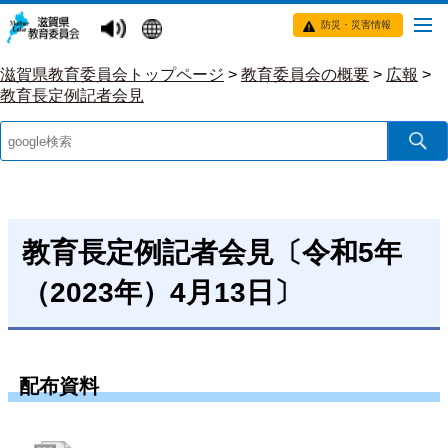
防災・災害情報
滋賀県教育委員会トップページ
>
教育委員会の概要
>
広報
>
教育長定例記者会見
教育長定例記者会見〔令和5年
（2023年）4月13日〕
配布資料