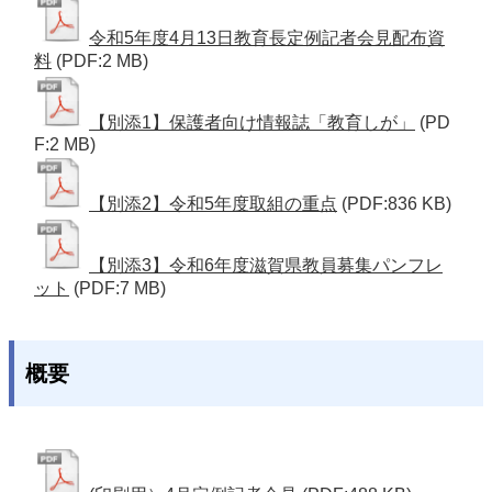
令和5年度4月13日教育長定例記者会見配布資
料
(PDF:2 MB)
【別添1】保護者向け情報誌「教育しが」
(PD
F:2 MB)
【別添2】令和5年度取組の重点
(PDF:836 KB)
【別添3】令和6年度滋賀県教員募集パンフレ
ット
(PDF:7 MB)
概要