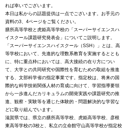
れば幸いでございます。
本日は私からの話題提供は一点でございます。お手元の
資料の3、4ページをご覧ください。
膳所高等学校と虎姫高等学校の「スーパーサイエンスハ
イスクール課題研究発表会」についてご説明します。
「スーパーサイエンスハイスクール（SSH）」とは、高
等学校において、先進的な理数系教育を実施するととも
に、特に重点枠においては、高大接続の在り方につい
て、大学との共同研究や国際性を育むための取組を推進
する、文部科学省の指定事業です。指定校は、将来の国
際的な科学技術関係人材の育成に向けて、学習指導要領
から一歩進んだカリキュラムの開発実践や課題研究の推
進、観察・実験等を通じた体験的・問題解決的な学習な
どに取り組んでいます。
滋賀県では、県立の膳所高等学校、虎姫高等学校、彦根
東高等学校の3校と、私立の立命館守山高等学校が指定校