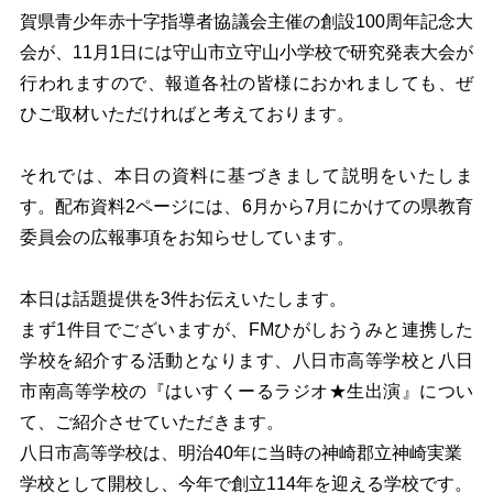
賀県青少年赤十字指導者協議会主催の創設100周年記念大
会が、11月1日には守山市立守山小学校で研究発表大会が
行われます
ので、報道各社の皆様におかれましても、ぜ
ひご取材いただければと考えております
。
それでは、本日の資料に基づきまして説明をいたしま
す。配布資料2ページには、6月から7月にかけての県教育
委員会の広報事項をお知らせしています。
本日は話題提供を3件お伝えいたします。
まず1件目でございますが、FMひがしおうみと連携した
学校を紹介する活動となります、八日市高等学校と八日
市南高等学校の『はいすくーるラジオ★生出演』につい
て、ご紹介させていただきます。
八日市高等学校は、明治40年に当時の神崎郡立神崎実業
学校として開校し、今年で創立114年を迎える学校です。