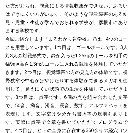
た方がおられ、視覚による情報収集ができない、あるい
はできにくい方がいます。そのような視覚障害のある幼
児・児童・生徒が学んでおられる学校が、彦根市にあり
ます盲学校です。
今回ご紹介します『まるわかり盲学校』では、4つのコー
スを用意しています。1つ目は、ゴールボールです。3人
対3人の対戦形式で、鈴が入った1.25kgのボールを相手の
幅9m×高さ1.3mのゴールに入れる競技を体験していただ
きます。2つ目は、視覚障害の方の見え方の体験です。視
野狭窄や中心がぼやけたりする体験ができるメガネを使
用して、見えにくい状態での生活を体験していただきま
す。3つ目は、点字です。6個の点を組み合わせた文字
で、50音、拗音、濁音、長音、数字、アルファベットを
表現します。文字空けや分かち書き等の規則もありま
す。実際に点字で文章を書いていただくプログラムで
す。4つ目は、ヒトの全身に存在する360余りの経穴（ツ