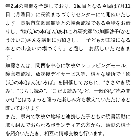
年2回の開催を予定しており、1回目となる今回は7月11
日（月曜日）に長浜まちづくりセンターにて開催いたし
ます。長浜市立図書館等との複合施設である会場をお借
りし、“絵(え)の本(ほん)あれこれ研究家”の加藤啓子(かと
うけいこ)さんを講師にお招きし、「子どもが主役になる
本との出会いの場づくり」と題し、お話しいただきま
す。
加藤さんは、関西を中心に学校やショッピングモール、
障害者施設、放課後デイサービス等、様々な場所で「絵
(え)の本(ほん)ひろば」を開催しておられ、“ささやき読
み”、“じらし読み”、“こだま読み”など、一般的な“読み聞
かせ”とはちょっと違った楽しみ方も教えていただけると
聞いております。
また、県内で学校や地域と連携した子どもの読書活動に
取り組んでおられるボランティアの方から、活動の様子
を紹介いただき、相互に情報交換も行います。