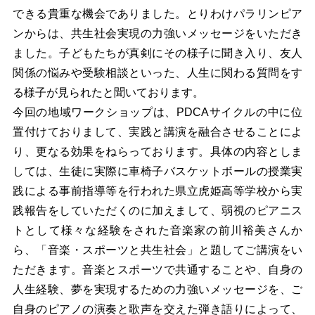
できる貴重な機会でありました。とりわけパラリンピア
ンからは、共生社会実現の力強いメッセージをいただき
ました。子どもたちが真剣にその様子に聞き入り、友人
関係の悩みや受験相談といった、人生に関わる質問をす
る様子が見られたと聞いております。
今回の地域ワークショップは、PDCAサイクルの中に位
置付けておりまして、実践と講演を融合させることによ
り、更なる効果をねらっております。具体の内容としま
しては、生徒に実際に車椅子バスケットボールの授業実
践による事前指導等を行われた県立虎姫高等学校から実
践報告をしていただくのに加えまして、弱視のピアニス
トとして様々な経験をされた音楽家の前川裕美さんか
ら、「音楽・スポーツと共生社会」と題してご講演をい
ただきます。音楽とスポーツで共通することや、自身の
人生経験、夢を実現するための力強いメッセージを、ご
自身のピアノの演奏と歌声を交えた弾き語りによって、