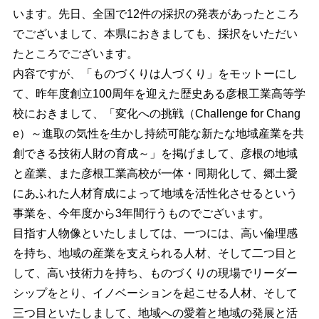
います。先日、全国で12件の採択の発表があったところ
でございまして、本県におきましても、採択をいただい
たところでございます。
内容ですが、「ものづくりは人づくり」をモットーにし
て、昨年度創立100周年を迎えた歴史ある彦根工業高等学
校におきまして、「変化への挑戦（Challenge for Chang
e）～進取の気性を生かし持続可能な新たな地域産業を共
創できる技術人財の育成～」を掲げまして、彦根の地域
と産業、また彦根工業高校が一体・同期化して、郷土愛
にあふれた人材育成によって地域を活性化させるという
事業を、今年度から3年間行うものでございます。
目指す人物像といたしましては、一つには、高い倫理感
を持ち、地域の産業を支えられる人材、そして二つ目と
して、高い技術力を持ち、ものづくりの現場でリーダー
シップをとり、イノベーションを起こせる人材、そして
三つ目といたしまして、地域への愛着と地域の発展と活