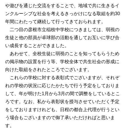
や遊びを通じた交流をすることで、地域で共に生きるイ
ンクルーシブな社会を考えるきっかけになる取組を約30
年間にわたって継続して行ってきておられます。
二つ目の彦根市立稲枝中学校につきましては、弱視の
生徒と他の部員が卓球部の活動を通してお互いに学び合
い成長することができました。
あわせて、全校生徒に弱視のことを知ってもらうため
の掲示物の設置を行う等、学校全体で共生社会の形成に
向けた取組をされたところでございます。
これらの学校に対する表彰式でございますが、それぞ
れの学校の状況に応じたかたちで行う予定をしておりま
して、年が明けた1月から3月の間で調整をしているとこ
ろです。なお、私から表彰状を授与させていただく予定
をしておりますけれども、日程の都合上代理が行うとい
う場合もございますので御了承いただければと思いま
す。