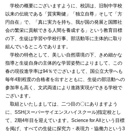
学校の概要にございますように、校訓は、旧制中学校
以来の伝統である「質実剛健」「独立自尊」そして「方
円自在」で、「真に実力を持ち、我が国の発展と国際社
会の繁栄に貢献できる人間を養成する」という教育目標
の下、生徒は学習や学校行事、部活動等に主体的に取り
組んでいるところであります。
学校の特色として、美しい自然環境の下、きめ細かな
指導と生徒自身の主体的な学習姿勢によりまして、この
春の現役進学率は94％でございまして、国公立大学へも
毎年4割程度の合格者を出すとともに、生徒の部活動への
参加率も高く、文武両道により進路実現ができる学校で
ございます。
取組といたしましては、二つ目の〇にありますよう
に、SSH(スーパーサイエンスハイスクール)指定校とし
て、2期4年目を迎えています。Science for Allという目標
を掲げ、すべての生徒に探究力・表現力・協働力という3