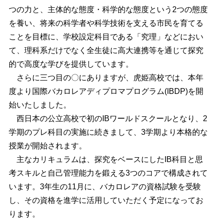
つの力と、主体的な態度・科学的な態度という2つの態度
を養い、将来の科学者や科学技術を支える市民を育てる
ことを目標に、学校設定科目である「究理」などにおい
て、理科系だけでなく全生徒に高大連携等を通じて探究
的で高度な学びを提供しています。
さらに三つ目の〇にありますが、虎姫高校では、本年
度より国際バカロレアディプロマプログラム(IBDP)を開
始いたしました。
西日本の公立高校で初のIBワールドスクールとなり、2
学期のプレ科目の実施に続きまして、3学期より本格的な
授業が開始されます。
主なカリキュラムは、探究をベースにしたIB科目と思
考スキルと自己管理能力を鍛える3つのコアで構成されて
います。3年生の11月に、バカロレアの資格試験を受験
し、その資格を進学に活用していただく予定になってお
ります。