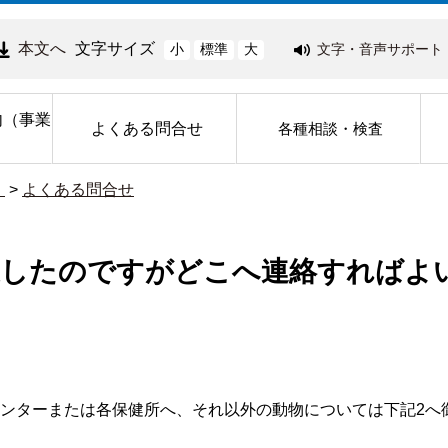
本文へ
文字サイズ
文字・音声サポート
小
標準
大
内（事業
よくある問合せ
各種相談・検査
）
>
よくある問合せ
護したのですがどこへ連絡すればよ
ンターまたは各保健所へ、それ以外の動物については下記2へ