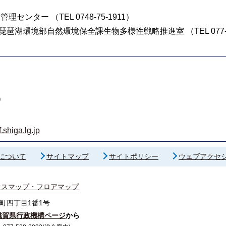
センター （TEL 0748-75-1911）
琶湖環境部自然環境保全課生物多様性戦略推進室 （TEL 077-52
）
shiga.lg.jp
について
サイトマップ
サイトポリシー
ウェブアクセ
セスマップ・フロアマップ
町四丁目1番1号
滋賀県行政機構ページ
から