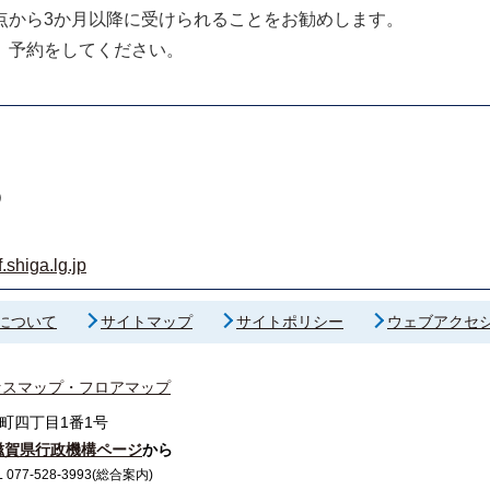
点から3か月以降に受けられることをお勧めします。
、予約をしてください。
）
shiga.lg.jp
について
サイトマップ
サイトポリシー
ウェブアクセ
セスマップ・フロアマップ
町四丁目1番1号
滋賀県行政機構ページ
から
7-528-3993(総合案内)