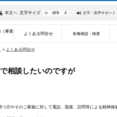
本文へ
文字サイズ
文字・音声サポート
小
標準
大
内（事業
よくある問合せ
各種相談・検査
）
>
よくある問合せ
とで相談したいのですが
持つ方やそのご家族に対して電話、面接、訪問等による精神保