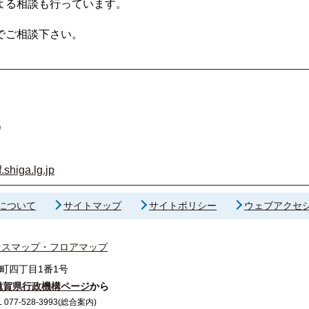
よる相談も行っています。
でご相談下さい。
）
shiga.lg.jp
について
サイトマップ
サイトポリシー
ウェブアクセ
セスマップ・フロアマップ
町四丁目1番1号
滋賀県行政機構ページ
から
7-528-3993(総合案内)