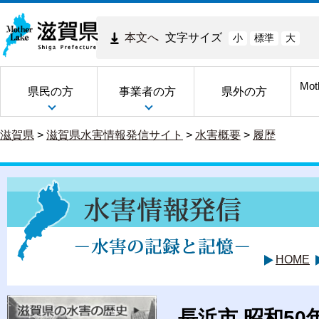
本文へ
文字サイズ
小
標準
大
Mot
県民の方
事業者の方
県外の方
滋賀県
>
滋賀県水害情報発信サイト
>
水害概要
>
履歴
HOME
長浜市 昭和50