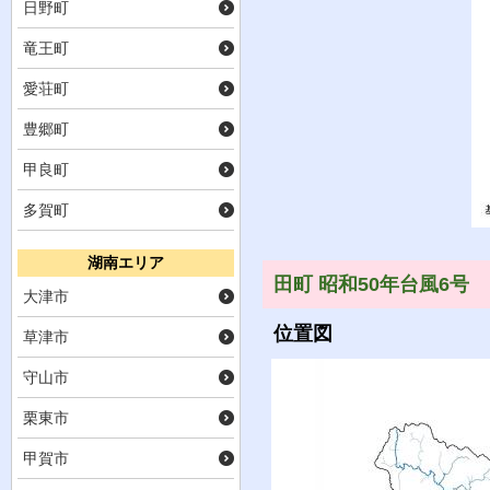
日野町
竜王町
愛荘町
豊郷町
甲良町
多賀町
湖南エリア
田町 昭和50年台風6号
大津市
位置図
草津市
守山市
栗東市
甲賀市