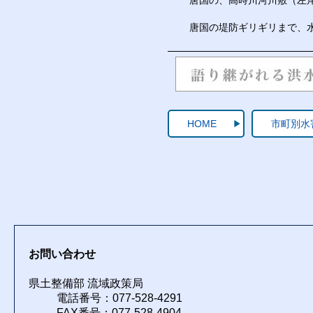
唐国の、高時川河川敷（左岸
唐国の堤防ギリギリまで、水
HOME
市町別水
お問い合わせ
県土整備部 流域政策局
電話番号：077-528-4291
FAX番号：077-528-4904