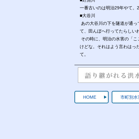
■野洲川
一番古いのは明治29年やて。
■大谷川
あの大谷川の下を隧道が通っ
て、田んぼへ行ってたらしい
その時に、明治の水害の「こ
けどな。それはよう言わはっ
て。
HOME
市町別水