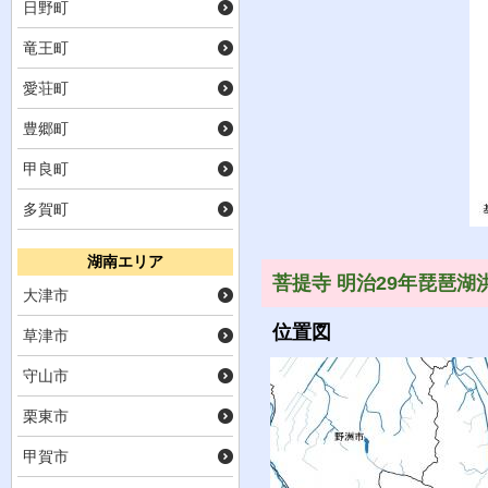
日野町
竜王町
愛荘町
豊郷町
甲良町
多賀町
湖南エリア
菩提寺 明治29年琵琶湖
大津市
位置図
草津市
守山市
栗東市
甲賀市