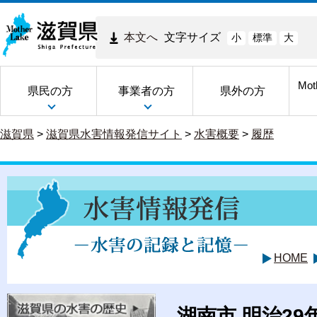
本文へ
文字サイズ
小
標準
大
Mot
県民の方
事業者の方
県外の方
滋賀県
>
滋賀県水害情報発信サイト
>
水害概要
>
履歴
HOME
湖南市 明治2