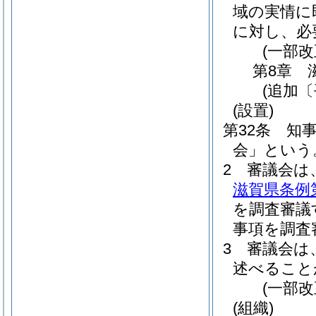
域の実情に
に対し、必
(一部改
第8章
(追加〔
(設置)
第32条
知
会」という
2
審議会は
滋賀県条例第
を調査審議
事項を調査
3
審議会は
述べること
(一部改
(組織)