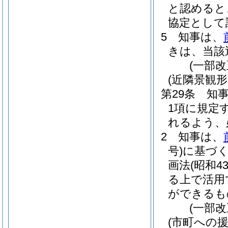
と認めると
協定として
5
知事は、
きは、当該
(一部改
(近隣景観
第29条
知
1項に規定
れるよう、
2
知事は、
号)
に基づく
画法
(昭和4
る上で活用
ができるも
(一部改
(市町への援