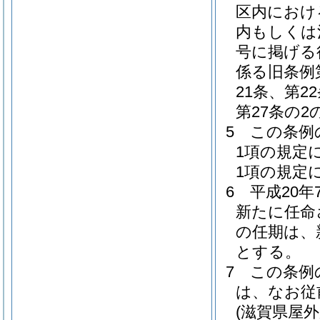
区内におけ
内もしくは
号に掲げる
係る旧条例第
21条、第2
第27条の
5
この条例
1項の規定
1項の規定
6
平成20年
新たに任命
の任期は、
とする。
7
この条例
は、なお従
(滋賀県屋