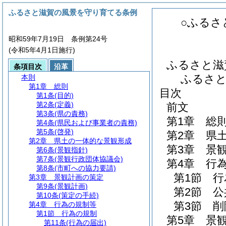
ふるさと滋賀の風景を守り育てる条例
○ふるさ
昭和59年7月19日 条例第24号
(令和5年4月1日施行)
ふるさと滋
条項目次
沿革
ふるさ
本則
第1章
総則
目次
第1条
(目的)
第2条
(定義)
前文
第3条
(県の責務)
第1章
総
第4条
(県民および事業者の責務)
第5条
(啓発)
第2章
県
第2章
県土の一体的な景観形成
第3章
景
第6条
(景観指針)
第7条
(景観行政団体協議会)
第4章
行
第8条
(市町への協力要請)
第1節
行
第3章
景観計画の策定
第9条
(景観計画)
第2節
公
第10条
(策定の手続)
第3節
削
第4章
行為の規制等
第1節
行為の規制
第5章
景
第11条
(行為の届出)