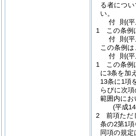
る者につい
い。
付
則
(
1
この条例
付
則
(
この条例は
付
則
(
1
この条例
に3条を加
13条に1
らびに次項
範囲内にお
(平成1
2
前項ただ
条の2第1
同項の規定