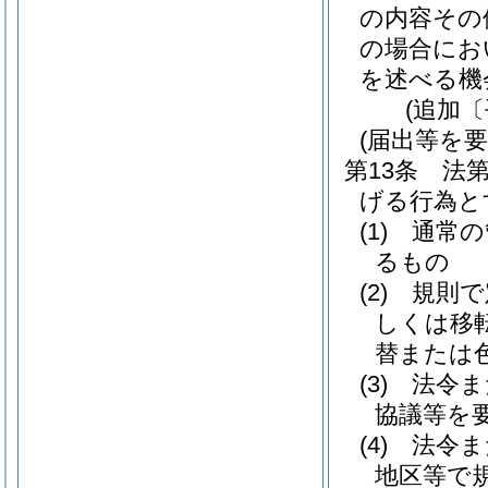
の内容その
の場合にお
を述べる機
(追加〔
(届出等を
第13条
法第
げる行為と
(1)
通常の
るもの
(2)
規則で
しくは移
替または
(3)
法令ま
協議等を
(4)
法令ま
地区等で