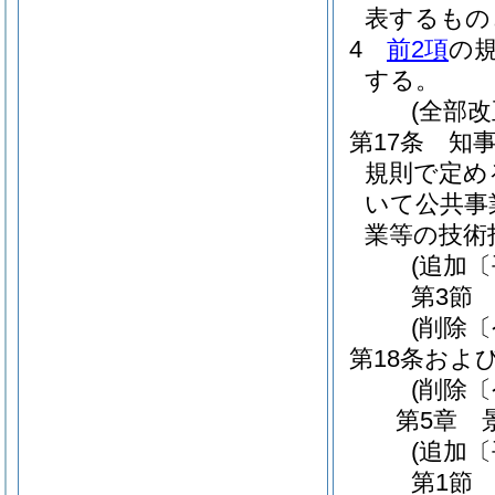
表するもの
4
前2項
の
する。
(全部改
第17条
知
規則で定め
いて公共事
業等の技術
(追加〔
第3節
(削除〔
第18条および
(削除〔
第5章
(追加〔
第1節