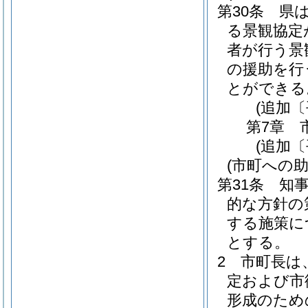
第30条
県
る景観協定
者が行う景
の援助を行
とができる
(追加〔
第7章
(追加〔
(市町への助
第31条
知
的な方針の
する施策に
とする。
2
市町長は
定および市
形成のため