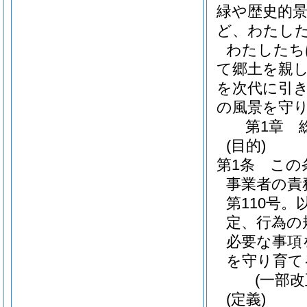
緑や歴史的
ど、わたし
わたしたち
て郷土を親
を次代に引
の風景を守
第1章
(目的)
第1条
この
事業者の責
第110号。
定、行為の
必要な事項
を守り育て
(一部改
(定義)