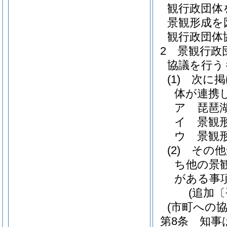
観行政団体
景観形成を
観行政団体
2
景観行政
協議を行う
(1)
次に掲
体が連携
ア
琵琶
イ
景観
ウ
景観
(2)
その他
ち他の景
がある事
(追加〔
(市町への協
第8条
知事