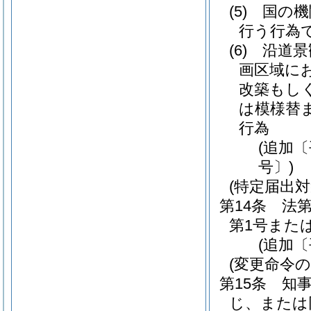
(5)
国の機
行う行為
(6)
沿道景
画区域に
改築もし
は模様替
行為
(追加
号〕)
(特定届出対
第14条
法第
第1号また
(追加〔
(変更命令の
第15条
知
じ、または