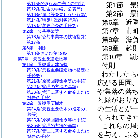
第11条の2
(行為の完了の届出)
第1節
景
第12条
(勧告の手続、公表等)
第2節
景
第13条
(届出等を要しない行為)
第14条
(特定届出対象行為)
第6章
近
第15条
(変更命令の手続等)
第7章
市
第2節
公共事業等
第16条
(公共事業等の技術指針)
第8章
滋
第17条
第9章
雑
第3節
削除
第18条および第19条
第10章
罰
第5章
景観重要建造物等
付則
第1節
景観重要建造物
第20条
(景観重要建造物の指定の
わたしたち
手続等)
第21条
(原状回復命令等の手続)
広がる田園
第22条
(管理の方法の基準)
や集落の落
第23条
(管理に関する命令または
勧告の手続)
と緑がおり
第2節
景観重要樹木
の生活とが
第24条
(景観重要樹木の指定の手
続等)
くられてき
第25条
(原状回復命令等の手続)
これらの風
第26条
(管理の方法の基準)
第27条
(管理に関する命令または
を与え、ふ
勧告の手続)