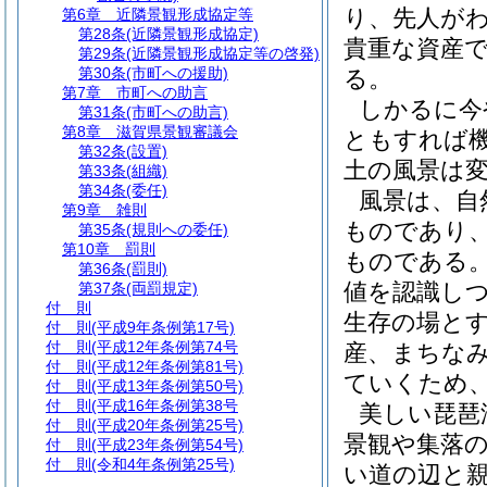
り、先人が
第6章
近隣景観形成協定等
第28条
(近隣景観形成協定)
貴重な資産
第29条
(近隣景観形成協定等の啓発)
第30条
(市町への援助)
る。
第7章
市町への助言
しかるに今
第31条
(市町への助言)
第8章
滋賀県景観審議会
ともすれば
第32条
(設置)
土の風景は
第33条
(組織)
第34条
(委任)
風景は、自
第9章
雑則
ものであり
第35条
(規則への委任)
第10章
罰則
ものである
第36条
(罰則)
値を認識し
第37条
(両罰規定)
付 則
生存の場と
付 則
(平成9年条例第17号)
付 則
(平成12年条例第74号
産、まちな
付 則
(平成12年条例第81号)
ていくため
付 則
(平成13年条例第50号)
付 則
(平成16年条例第38号
美しい琵琶
付 則
(平成20年条例第25号)
景観や集落
付 則
(平成23年条例第54号)
付 則
(令和4年条例第25号)
い道の辺と