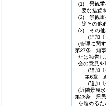
(1)
景観重
要な措置
(2)
景観重
除その他
(3)
その他
(追加〔
(管理に関
第27条
知
たは勧告し
会の意見を
(追加〔
第6章
(追加〔
(近隣景観形
第28条
県
を進めるた