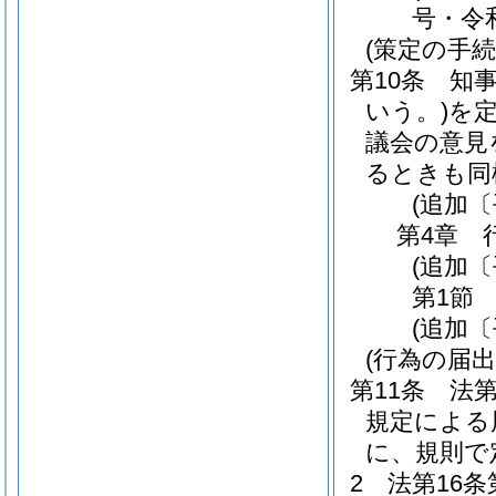
号・令和
(策定の手続
第10条
知
いう。)
を
議会の意見
るときも同
(追加〔
第4章
(追加〔
第1節
(追加〔
(行為の届出
第11条
法第
規定による
に、規則で
2
法第16