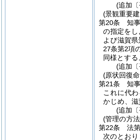
(追加〔
(景観重要
第20条
知事
の指定をし
よび滋賀県
27条第2
同様とする
(追加〔
(原状回復命
第21条
知
これに代わ
かじめ、滋
(追加〔
(管理の方法
第22条
法
次のとおり