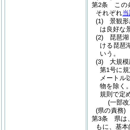
第2条
この
それぞれ
当
(1)
景観形
は良好な
(2)
琵琶湖
ける琵琶
いう。
(3)
大規模
第1号に
メートル
物を除く
規則で定
(一部改
(県の責務)
第3条
県は
もに、基本