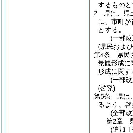
するものと
2
県は、県
に、市町が
とする。
(一部改
(県民およ
第4条
県民
景観形成に
形成に関す
(一部改
(啓発)
第5条
県は
るよう、啓
(全部改
第2章
(追加〔