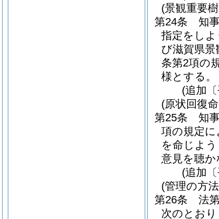
(景観重要
第24条
知
指定をしよ
び滋賀県景
条第2項の
様とする。
(追加〔
(原状回復命
第25条
知事
項の規定に
を命じよう
意見を聴か
(追加〔
(管理の方法
第26条
法
次のとおり