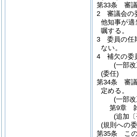
第33条
審
2
審議会の
他知事が適
嘱する。
3
委員の任
ない。
4
補欠の委
(一部改
(委任)
第34条
審
定める。
(一部改
第9章
(追加〔
(規則への委
第35条
こ