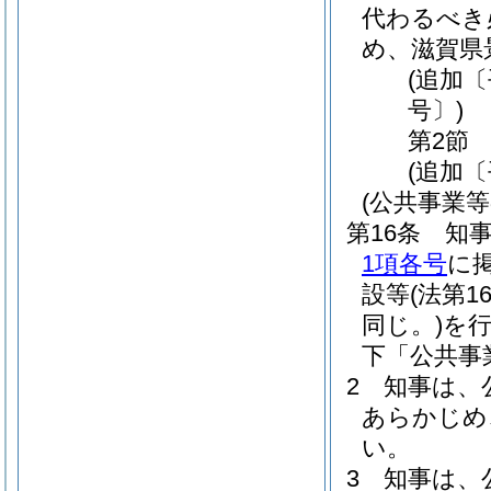
代わるべき
め、滋賀県
(追加
号〕)
第2節
(追加〔
(公共事業等
第16条
知
1項各号
に
設等
(法第
同じ。)
を
下「公共事
2
知事は、
あらかじめ
い。
3
知事は、