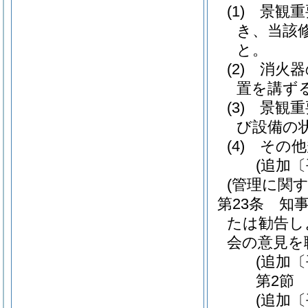
(1)
景観重
き、当該
と。
(2)
消火器
置を講ず
(3)
景観重
び設備の
(4)
その他
(追加〔
(管理に関
第23条
知
たは勧告し
会の意見を
(追加〔
第2節
(追加〔