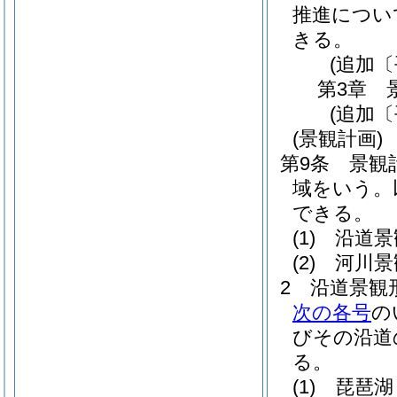
推進につい
きる。
(追加〔
第3章
(追加〔
(景観計画)
第9条
景観
域をいう。
できる。
(1)
沿道景
(2)
河川景
2
沿道景観
次の各号
の
びその沿道
る。
(1)
琵琶湖