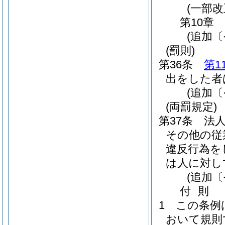
(一部改
第10章
(追加〔
(罰則)
第36条
第1
出をした者
(追加〔
(両罰規定)
第37条
法
その他の従
違反行為を
は人に対し
(追加〔
付
則
1
この条例
おいて規則