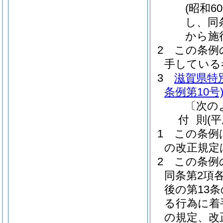
(昭和
し、同
から施
2
この条例
手している
3
滋賀県特
条例第10号
〔次の
付
則
(
1
この条例
の改正規定
2
この条例
同条第2項
後の第13
る行為に着
の規定、改