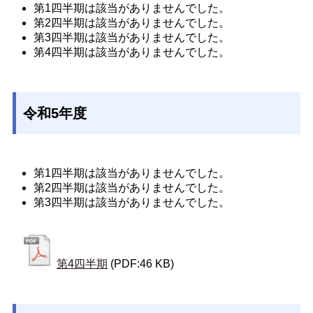
第1四半期は該当がありませんでした。
第2四半期は該当がありませんでした。
第3四半期は該当がありませんでした。
第4四半期は該当がありませんでした。
令和5年度
第1四半期は該当がありませんでした。
第2四半期は該当がありませんでした。
第3四半期は該当がありませんでした。
第4四半期
(PDF:46 KB)