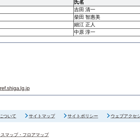
氏名
吉田 清一
柴田 智惠美
細江 正人
中原 淳一
f.shiga.lg.jp
について
サイトマップ
サイトポリシー
ウェブアクセ
セスマップ・フロアマップ