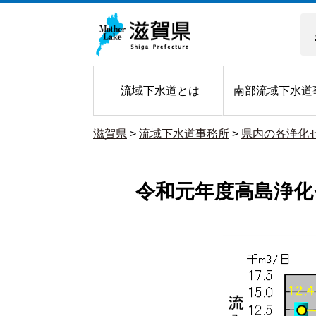
流域下水道とは
南部流域下水道
滋賀県
>
流域下水道事務所
>
県内の各浄化
令和元年度高島浄化