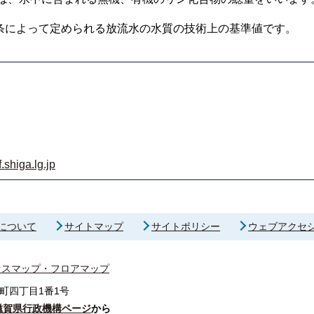
条によって定められる放流水の水質の技術上の基準値です。
shiga.lg.jp
について
サイトマップ
サイトポリシー
ウェブアクセ
セスマップ・フロアマップ
町四丁目1番1号
滋賀県行政機構ページ
から