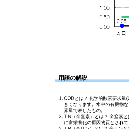
用語の解説
CODとは？ 化学的酸素要求量(C
きくなります。水中の有機物な
素量で表したもの。 
T-N（全窒素）とは？ 全窒
に富栄養化の原因物質とされて
T-P（全リン）とは？ 全リ