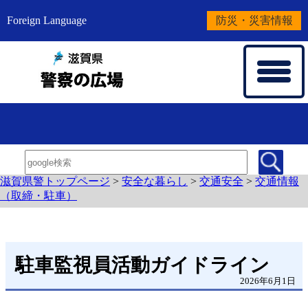
Foreign Language
防災・災害情報
滋賀県警トップページ
>
安全な暮らし
>
交通安全
>
交通情報
（取締・駐車）
駐車監視員活動ガイドライン
2026年6月1日