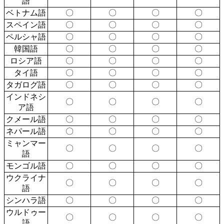
語
ベトナム語
〇
〇
〇
〇
スペイン語
〇
〇
〇
〇
ペルシャ語
〇
〇
〇
〇
韓国語
〇
〇
〇
〇
ロシア語
〇
〇
〇
〇
タイ語
〇
〇
〇
〇
タガログ語
〇
〇
〇
〇
インドネシ
〇
〇
〇
〇
ア語
クメール語
〇
〇
〇
〇
ネパール語
〇
〇
〇
〇
ミャンマー
〇
〇
〇
〇
語
モンゴル語
〇
〇
〇
〇
ウクライナ
〇
〇
〇
〇
語
シンハラ語
〇
〇
〇
〇
ウルドゥー
〇
〇
〇
〇
語