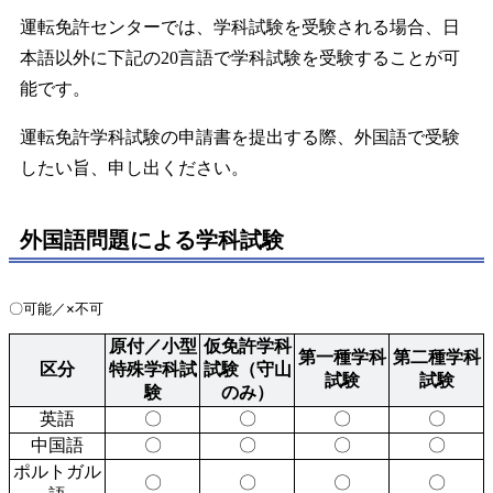
運転免許センターでは、学科試験を受験される場合、日
本語以外に下記の20言語で学科試験を受験することが可
能です。
運転免許学科試験の申請書を提出する際、外国語で受験
したい旨、申し出ください。
外国語問題による学科試験
〇可能／×不可
原付／小型
仮免許学科
第一種学科
第二種学科
区分
特殊学科試
試験（守山
試験
試験
験
のみ）
英語
〇
〇
〇
〇
中国語
〇
〇
〇
〇
ポルトガル
〇
〇
〇
〇