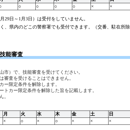
○
○
○
○
○
×
×
月29日～1月3日）は受付をしていません。
く、県内のどこの警察署でも受付できます。（交番、駐在所除
で技能審査
山市）で、技能審査を受けてください。 
は審査を受けることはできません。 
カー限定条件を解除します。
ートカー限定条件を解除した旨を記載します。
ん。 
月
火
水
木
金
土
日
×
○
×
○
×
×
×