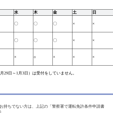
水
木
金
土
日
〇
〇
〇
×
×
〇
〇
〇
×
×
×
○
×
×
×
月29日～1月3日）は受付をしていません。
お持ちでない方は、上記の「警察署で運転免許条件申請書
）