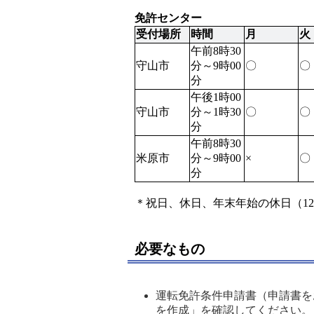
免許センター
受付場所
時間
月
火
午前8時30
守山市
分～9時00
〇
〇
分
午後1時00
守山市
分～1時30
〇
〇
分
午前8時30
米原市
分～9時00
×
〇
分
＊祝日、休日、年末年始の休日（12
必要なもの
運転免許条件申請書（申請書を
を作成」を確認してください。