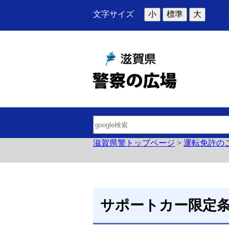
文字サイズ
小
標準
大
滋賀県警トップページ
>
運転免許の
サポートカー限定