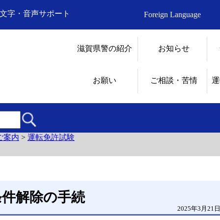
文字・音声サポート
Foreign Language
滋賀県警の紹介
お知らせ
お願い
ご相談・苦情
運
ご案内
>
運転免許試験
条件解除の手続
2025年3月21