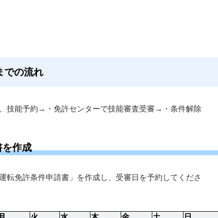
までの流れ
、技能予約→・免許センターで技能審査受審→・条件解除
書を作成
運転免許条件申請書」を作成し、受審日を予約してくださ
月
火
水
木
金
土
日