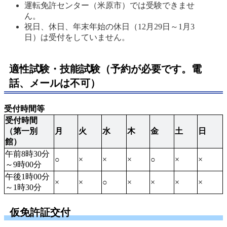
運転免許センター（米原市）では受験できませ
ん。 
祝日、休日、年末年始の休日（12月29日～1月3
日）は受付をしていません。 
適性試験・技能試験（予約が必要です。電
話、メールは不可）
受付時間等
受付時間
（第一別
月
火
水
木
金
土
日
館）
午前8時30分
○
×
×
×
○
×
×
～9時00分
午後1時00分
×
×
○
×
×
×
×
～1時30分
仮免許証交付