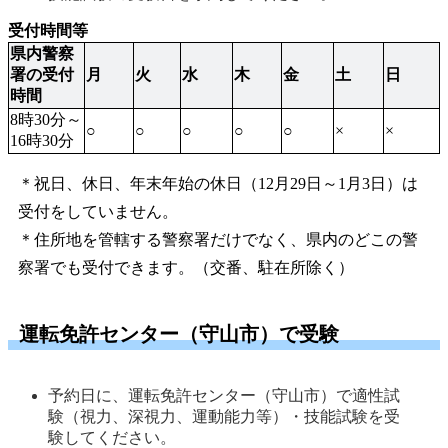
受付時間等
県内警察
署の受付
月
火
水
木
金
土
日
時間
8時30分～
○
○
○
○
○
×
×
16時30分
＊祝日、休日、年末年始の休日（12月29日～1月3日）は
受付をしていません。
＊住所地を管轄する警察署だけでなく、県内のどこの警
察署でも受付できます。（交番、駐在所除く）
運転免許センター（守山市）で受験
予約日に、運転免許センター（守山市）で適性試
験（視力、深視力、運動能力等）・技能試験を受
験してください。 