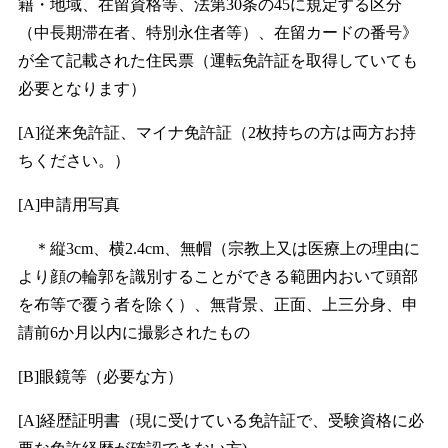
籍・地域、在留資格等、法第30条の45に規定する区分
（中長期滞在者、特別永住者等）、在留カードの番号》
が全て記載された住民票（運転免許証を取得していても
必要となります）
[A]従来免許証、マイナ免許証（2枚持ちの方は両方お持
ちください。）
[A]申請用写真
＊縦3cm、横2.4cm、無帽（宗教上又は医療上の理由に
より顔の輪郭を識別することができる範囲内おいて頭部
を布等で覆う者を除く）、無背景、正面、上三分身、申
請前6か月以内に撮影されたもの
[B]眼鏡等（必要な方）
[A]経歴証明書（現に受けている免許証で、受験資格に必