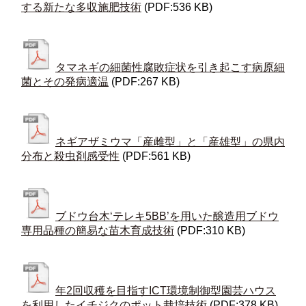
する新たな多収施肥技術
(PDF:536 KB)
タマネギの細菌性腐敗症状を引き起こす病原細
菌とその発病適温
(PDF:267 KB)
ネギアザミウマ「産雌型」と「産雄型」の県内
分布と殺虫剤感受性
(PDF:561 KB)
ブドウ台木‘テレキ5BB’を用いた醸造用ブドウ
専用品種の簡易な苗木育成技術
(PDF:310 KB)
年2回収穫を目指すICT環境制御型園芸ハウス
を利用したイチジクのポット栽培技術
(PDF:378 KB)