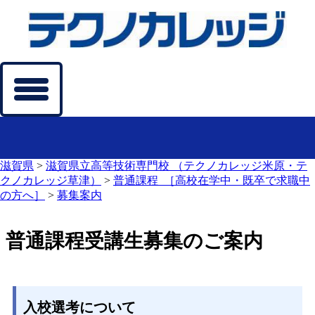
滋賀県
>
滋賀県立高等技術専門校 （テクノカレッジ米原・テ
クノカレッジ草津）
>
普通課程_［高校在学中・既卒で求職中
の方へ］
>
募集案内
普通課程受講生募集のご案内
入校選考について