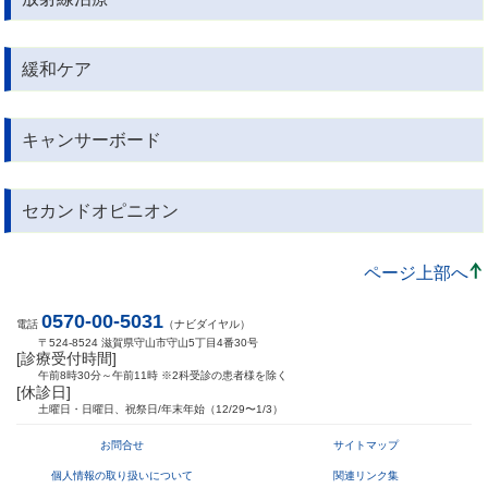
緩和ケア
キャンサーボード
セカンドオピニオン
ページ上部へ
0570-00-5031
電話
（ナビダイヤル）
〒524-8524 滋賀県守山市守山5丁目4番30号
[診療受付時間]
午前8時30分～午前11時 ※2科受診の患者様を除く
[休診日]
土曜日・日曜日、祝祭日/年末年始（12/29〜1/3）
お問合せ
サイトマップ
個人情報の取り扱いについて
関連リンク集