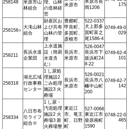
米原市長
258148
米原市山
理、山林
175
米原市
岡1206
林組合
の造林経
営
財産区お
豊郷町、
522-0337
犬上郡多
大滝山林
よび共有
甲良町、
0749-49-0
258156○
賀町富之
029
組合
山林の管
多賀町、
尾1586-4
理
彦根市
上水道施
526-0047
長浜水道
設（簡易
長浜市、
長浜市下
0749-62-4
258211
101
企業団
水道含
米原市
坂浜町24
8-22
む）
1 し尿処
526-0021
湖北広域
理施設2 
長浜市、
長浜市八
0749-62-7
258318
行政事務
ごみ処理
142
米原市
幡中山町
センター
施設3 火
200
葬場
1 し尿・
汚泥処理
東近江
527-0066
八日市布
施設2 火
市、竜王
東近江市
0748-22-0
引ライフ
258334
465
葬場3 新
町、日野
柴原南町
組合※
1590
火葬場整
町