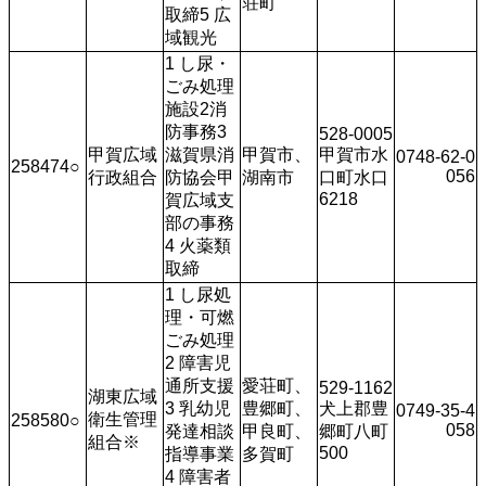
荘町
取締5 広
域観光
1 し尿・
ごみ処理
施設2消
防事務3 
528-0005
甲賀広域
滋賀県消
甲賀市、
甲賀市水
0748-62-0
258474○
056
行政組合
防協会甲
湖南市
口町水口
6218
賀広域支
部の事務
4 火薬類
取締
1 し尿処
理・可燃
ごみ処理
2 障害児
通所支援
愛荘町、
529-1162
湖東広域
3 乳幼児
豊郷町、
犬上郡豊
0749-35-4
衛生管理
258580○
058
発達相談
甲良町、
郷町八町
組合※
500
指導事業
多賀町
4 障害者