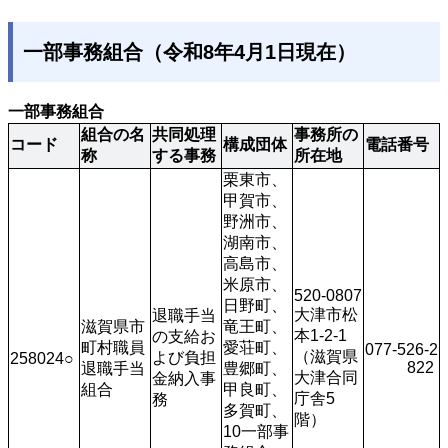
一部事務組合（令和8年4月1日現在）
一部事務組合
組合の名
共同処理
事務所の
コード
構成団体
電話番号
称
する事務
所在地
栗東市、
甲賀市、
野洲市、
湖南市、
高島市、
米原市、
520-0807
日野町、
大津市松
退職手当
滋賀県市
竜王町、
本1-2-1
の支給お
町村職員
愛荘町、
077-526-2
（滋賀県
よび負担
258024○
822 
退職手当
豊郷町、
大津合同
金納入事
組合
甲良町、
庁舎5
務
多賀町、
階） 
10一部事