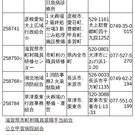
日急病診
療所
1 火葬場
彦根市、
彦根愛知
529-1161
2 最終処
愛荘町、
犬上郡豊
犬上広域
0749-35-0
258741
分場3 新
豊郷町、
郷町四十
015
行政組合
ごみ処理
甲良町、
九院1252
※
施設整備
多賀町
滋賀県市
520-0801
町村職員
市町村の
県内全市
大津市に
077-527-5
258750○
270
研修セン
職員研修
町
おの浜1-
1-20
ター
1 消防事
526-0033
湖北地域
長浜市、
0749-62-2
長浜市平
258768○
務2 火薬
194
消防組合
米原市
方町1135
類取締
520-3088
草津栗東
火葬場の
草津市、
栗東市安
077-551-0
行政事務
整備・運
258784
199
栗東市
養寺1-13
組合
営
-33
滋賀県市町村職員退職手当組合
公立甲賀病院組合