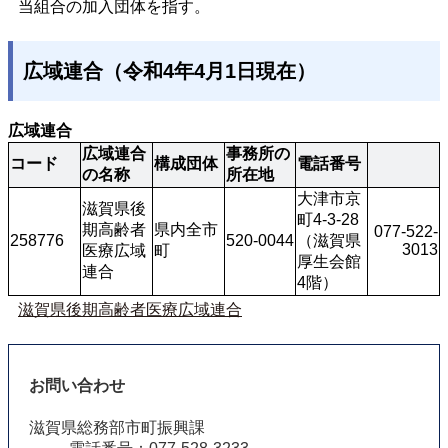
当組合の加入団体を指す。
広域連合（令和4年4月1日現在）
広域連合
広域連合
事務所の
コード
構成団体
電話番号
の名称
所在地
大津市京
滋賀県後
町4-3-28
期高齢者
県内全市
077-522-
258776
520-0044
（滋賀県
3013
医療広域
町
厚生会館
連合
4階）
滋賀県後期高齢者医療広域連合
お問い合わせ
滋賀県総務部市町振興課