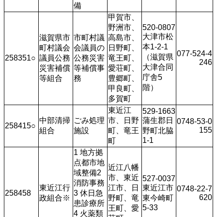
備
甲賀市、
野洲市、
520-0807
大津市松
滋賀県市
市町村議
高島市、
本1-2-1
町村議会
会議員の
日野町、
077-524-4
（滋賀県
258351○
議員公務
公務災害
竜王町、
246
大津合同
災害補償
等補償事
愛荘町、
庁舎5
等組合
務
豊郷町、
階） 
甲良町、
多賀町
東近江
529-1663
中部清掃
ごみ処理
市、日野
蒲生郡日
0748-53-0
258415○
155
組合
施設
町、竜王
野町北脇
1-1
町
1 地方拠
点都市地
近江八幡
域整備2 
市、東近
527-0037
消防事務
東近江行
江市、日
東近江市
0748-22-7
258458
3 休日急
620
政組合※
野町、竜
東今崎町
患診療所
5-33
王町、愛
4 火薬類