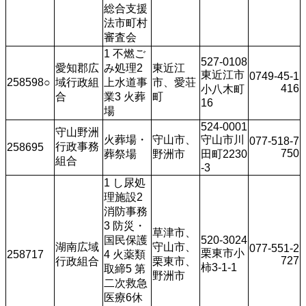
総合支援
法市町村
審査会
1 不燃ご
527-0108
愛知郡広
み処理2 
東近江
東近江市
0749-45-1
258598○
域行政組
上水道事
市、愛荘
416
小八木町
合
業3 火葬
町
16
場
524-0001
守山野洲
火葬場・
守山市、
守山市川
077-518-7
行政事務
258695
750
葬祭場
野洲市
田町2230
組合
-3
1 し尿処
理施設2 
消防事務
3 防災・
草津市、
国民保護
520-3024
湖南広域
守山市、
077-551-2
栗東市小
258717
4 火薬類
727
行政組合
栗東市、
柿3-1-1
取締5 第
野洲市
二次救急
医療6休