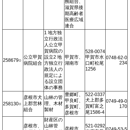
務組合、
滋賀県後
期高齢者
医療広域
連合
1 地方独
立行政法
人公立甲
賀病院の
528-0074
公立甲賀
設立2 地
甲賀市、
甲賀市水
0748-62-0
258679○
234
病院組合
方独立行
湖南市
口町松尾
1256 
政法人の
規定によ
る設立団
体の事務
豊郷町、
522-0337
彦根市犬
山林の管
犬上郡多
甲良町、
0749-49-0
上郡営林
理、木材
258130○
賀町富之
170
多賀町、
組合
製材
尾1586-4
彦根市
財産区の
彦根市、
山林管
521-0292
彦根市、
0749-53-5