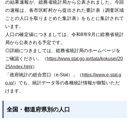
の結果速報が、総務省統計局から公表されました。今回
の速報は、各市区町村から提出された要計表（調査区域
ごとの人口を取りまとめた集計表）をもとに集計されて
います。
人口の確定値につきましては、令和8年9月に総務省統計
局から公表される予定です。
◎詳細につきましては、総務省統計局のホームページを
ご確認ください。（
https://www.stat.go.jp/data/kokusei/20
25/index.html
）
「政府統計の総合窓口（e-Stat）」（
https://www.e-stat.g
o.jp/
）でも、統計データ等の各種統計情報が御覧いただ
けます。
全国・都道府県別の人口