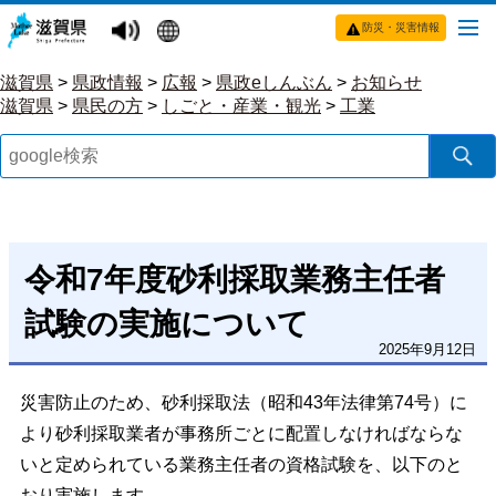
防災・災害情報
滋賀県
>
県政情報
>
広報
>
県政eしんぶん
>
お知らせ
滋賀県
>
県民の方
>
しごと・産業・観光
>
工業
令和7年度砂利採取業務主任者
試験の実施について
2025年9月12日
災害防止のため、砂利採取法（昭和43年法律第74号）に
より砂利採取業者が事務所ごとに配置しなければならな
いと定められている業務主任者の資格試験を、以下のと
おり実施します。