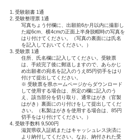
受験願書 1通 
受験整理票 1通 
写真ちょう付欄に、出願前6か月以内に撮影し
た縦6cm、横4cmの正面上半身脱帽時の写真を
はり付けてください。（写真の裏面には氏名
を記入しておいてください。） 
受験票 1通 
住所、氏名欄に記入してください。受験票
は、手続完了後に郵送しますので、あらかじ
め出願者の宛名を記入のうえ85円切手をはり
付けて提出してください。 
※ 受験票を県ホームページからダウンロード
して使用する場合は、所定の欄に記入のう
え、該当部分を切り取り、通常はがき（官製
はがき）裏面にのり付けをして提出してくだ
さい。（私製はがきを使用する場合は、85円
切手をはり付けてください。）
受験手数料 9,500円 
滋賀県収入証紙またはキャッシュレス決済に
より納付してください。なお、納付された受