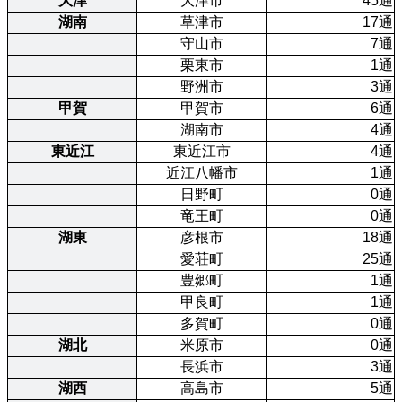
大津
大津市
45通
湖南
草津市
17通
守山市
7通
栗東市
1通
野洲市
3通
甲賀
甲賀市
6通
湖南市
4通
東近江
東近江市
4通
近江八幡市
1通
日野町
0通
竜王町
0通
湖東
彦根市
18通
愛荘町
25通
豊郷町
1通
甲良町
1通
多賀町
0通
湖北
米原市
0通
長浜市
3通
湖西
高島市
5通