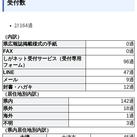
受付数
計164通
（内訳）
県広報誌掲載様式の手紙
0通
FAX
0通
しがネット受付サービス（受付専用
96通
フォーム）
LINE
47通
メール
9通
封書・ハガキ
12通
（居住地別内訳）
県内
142通
県外
18通
海外
1通
不明
3通
（県内居住地別内訳）